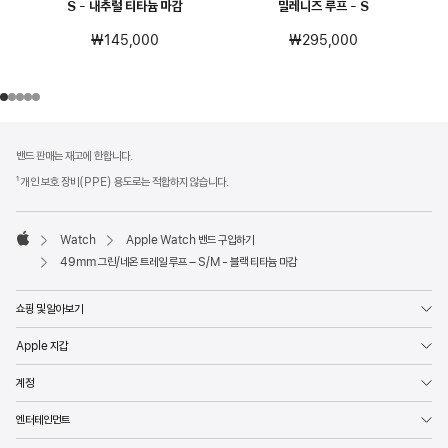
S - 내추럴 티타늄 마감
밀레니즈 루프 - S
₩145,000
₩295,000
각주
각주
밴드 판매는 재고에 한합니다.
¹ 개인 보호 장비(PPE) 용도로는 적합하지 않습니다.
Watch
Apple Watch 밴드 구입하기
Apple
49mm 그린/네온 트레일 루프 – S/M - 블랙 티타늄 마감
쇼핑 및 알아보기
Apple 지갑
계정
엔터테인먼트