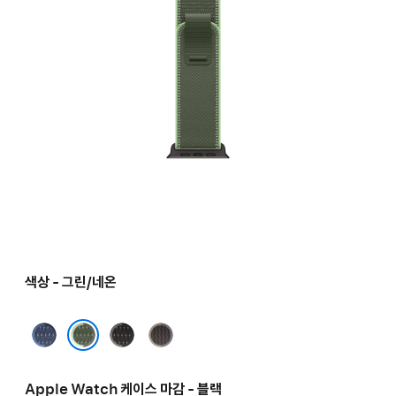
색상 - 그린/네온
블루/
블랙/
블루/
브라이트
차콜
블랙
그린/네온
블루
Apple Watch 케이스 마감 - 블랙