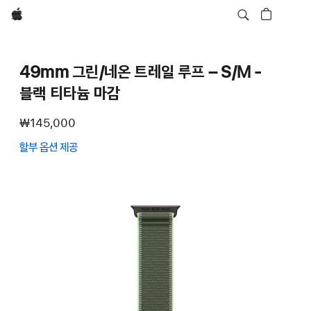
Apple
49mm 그린/네온 트레일 루프 – S/M -
블랙 티타늄 마감
₩145,000
할부 옵션 제공
(새
창에서
열림)