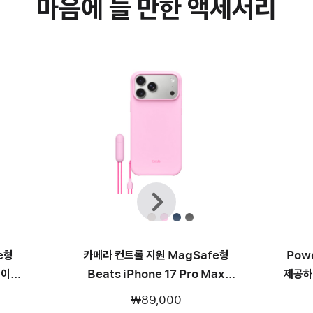
마음에 들 만한 액세서리
이전
다음
e형
카메라 컨트롤 지원 MagSafe형
Pow
케이스 –
Beats iPhone 17 Pro Max
제공하
Kickstand 케이스 - 페블 핑크
₩89,000