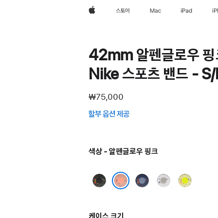
Apple
스토어
Mac
iPad
i
42mm 알펜글로우 핑
Nike 스포츠 밴드 - S
₩75,000
할부 옵션 제공
(새
창에서
열림)
색상 - 알펜글로우 핑크
미드나이트
블루
베일드
볼트
블랙
리본
그레이
스플래시
알펜글로우 핑크
케이스 크기