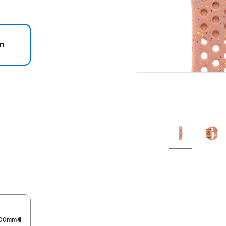
m
200mm에