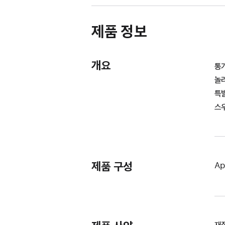
제품 정보
개요
통
놀
특
스
제품 구성
Ap
재