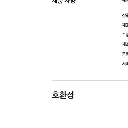
제품 사양
상
제조
수
제조
품
서비
호환성