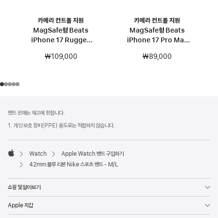
카메라 컨트롤 지원
카메라 컨트롤 지원
MagSafe형 Beats
MagSafe형 Beats
iPhone 17 Rugged
iPhone 17 Pro Max
케이스 – 에베레스트 블랙
Kickstand 케이스 - 페블
₩109,000
₩89,000
핑크
각주
각주
밴드 판매는 재고에 한합니다.
1. 개인 보호 장비(PPE) 용도로는 적합하지 않습니다.
Watch
Apple Watch 밴드 구입하기
Apple
42mm 블루 리본 Nike 스포츠 밴드 - M/L
쇼핑 및 알아보기
Apple 지갑