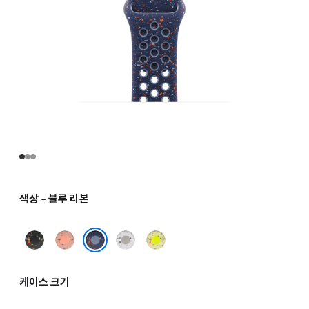
색상 - 블루 리본
미드나이트
알펜글로우
베일드
볼트
블랙
핑크
그레이
스플래시
블루 리본
케이스 크기