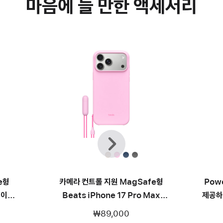
마음에 들 만한 액세서리
이전
다음
e형
카메라 컨트롤 지원 MagSafe형
Pow
케이스 –
Beats iPhone 17 Pro Max
제공하
Kickstand 케이스 - 페블 핑크
₩89,000