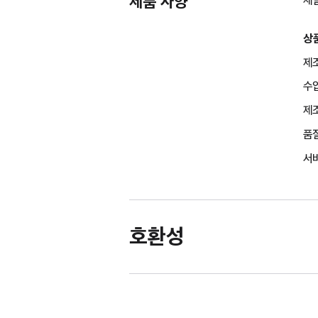
제품 사양
상
제조
수
제조
품
서비
호환성