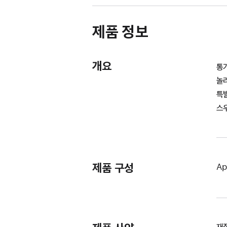
제품 정보
개요
통
놀
특
스
제품 구성
Ap
재