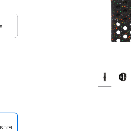
m
210mm에