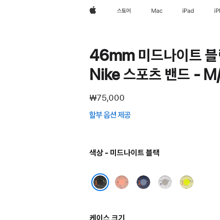
Apple
스토어
Mac
iPad
i
46mm 미드나이트 블
Nike 스포츠 밴드 - M
₩75,000
할부 옵션 제공
(새
창에서
열림)
색상 - 미드나이트 블랙
알펜글로우
블루
베일드
볼트
핑크
리본
그레이
스플래시
미드나이트 블랙
케이스 크기