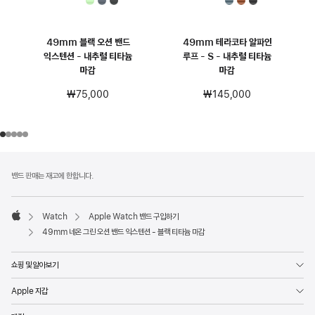
49mm 블랙 오션 밴드
49mm 테라코타 알파인
익스텐션 - 내추럴 티타늄
루프 - S - 내추럴 티타늄
마감
마감
₩75,000
₩145,000
각주
각주
밴드 판매는 재고에 한합니다.
Watch
Apple Watch 밴드 구입하기
Apple
49mm 네온 그린 오션 밴드 익스텐션 - 블랙 티타늄 마감
쇼핑 및 알아보기
Apple 지갑