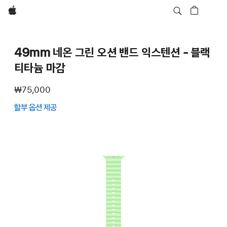
Apple
49mm 네온 그린 오션 밴드 익스텐션 - 블랙
티타늄 마감
₩75,000
할부 옵션 제공
(새
창에서
열림)