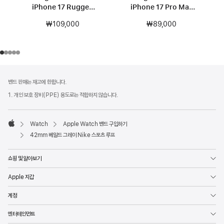
iPhone 17 Rugged
iPhone 17 Pro Max
케이스 – 에베레스트 블랙
Kickstand 케이스 - 페블
₩109,000
₩89,000
핑크
각주
각주
밴드 판매는 재고에 한합니다.
1. 개인 보호 장비(PPE) 용도로는 적합하지 않습니다.
Watch
Apple Watch 밴드 구입하기
Apple
42mm 베일드 그레이 Nike 스포츠 루프
쇼핑 및 알아보기
Apple 지갑
계정
엔터테인먼트