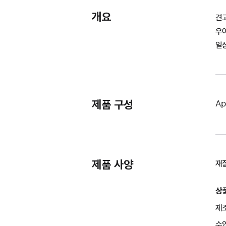
개요
견
우
일
제품 구성
Ap
제품 사양
재
상
제조
수