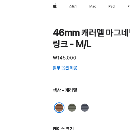
Apple
스토어
Mac
iPad
i
46mm 캐러멜 마그네
링크 - M/L
₩145,000
할부 옵션 제공
(새
창에서
열림)
색상 - 캐러멜
세이지
네이비
그레이
캐러멜
케이스 크기