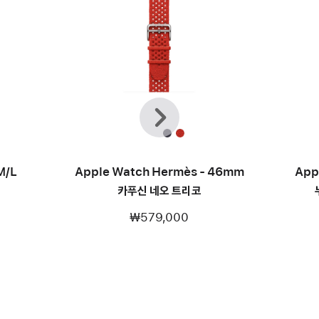
이전
다음
M/L
Apple Watch Hermès - 46mm
App
카푸신 네오 트리코
₩579,000