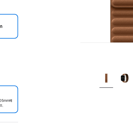
m
205mm에
즈.