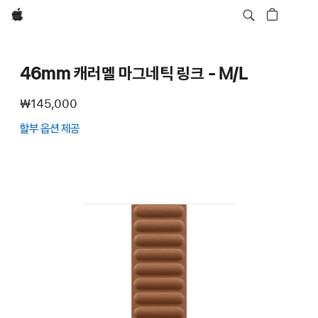
Apple
46mm 캐러멜 마그네틱 링크 - M/L
₩145,000
할부 옵션 제공
(새
창에서
열림)