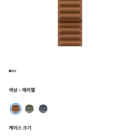
색상 - 캐러멜
세이지
네이비
그레이
캐러멜
케이스 크기