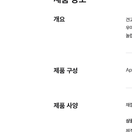
개요
견
우
놀랍
제품 구성
Ap
제품 사양
재
상
제조