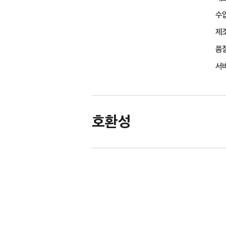
수
제조
품
서비
호환성