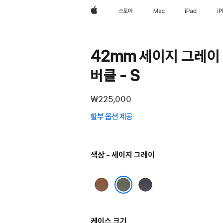
Apple
스토어
Mac
iPad
i
42mm 세이지 그레이
버클 - S
₩225,000
할부 옵션 제공
(새
창에서
열림)
색상 - 세이지 그레이
캐러멜
미드나이트
퍼플
세이지 그레이
케이스 크기