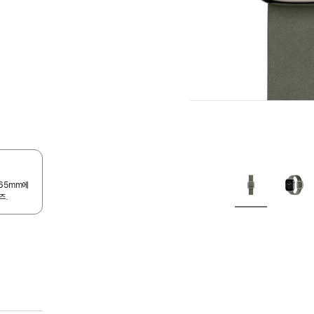
165mm에
즈.