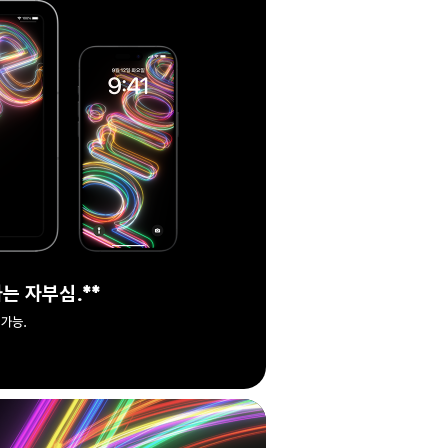
는 자부심.
각주
**
 가능.