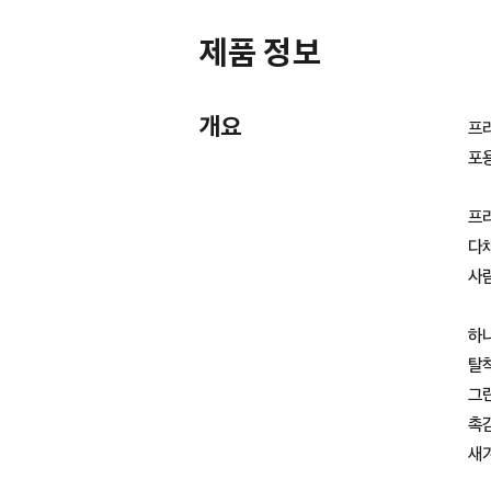
제품 정보
개요
프
포용
프
다
사
하나
탈
그런
촉감
새