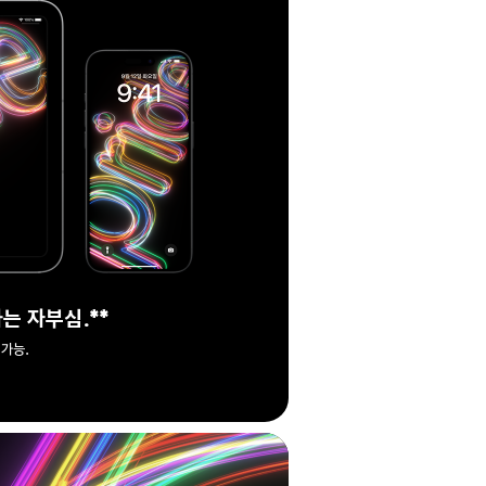
는 자부심.
각주
**
 가능.