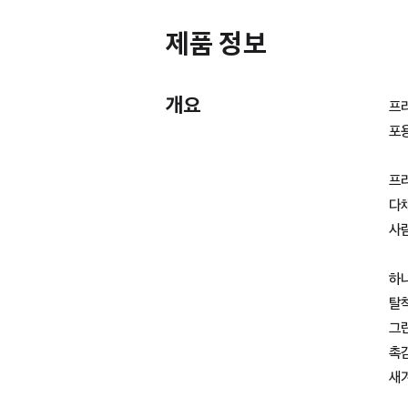
제품 정보
개요
프
포용
프
다
사
하나
탈
그런
촉감
새