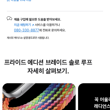
제품 구입에 필요한 도움을 받아보세요.
지금 채팅하기
(새
서비스를 이용하거나
080-330-8877
창에서
에 전화로 문의하세요.
열림)
제시된 케이스는 설명 용도로만 사용됩니다.
프라이드 에디션 브레이드 솔로 루프
자세히 살펴보기.
꼭 어울
래디언스