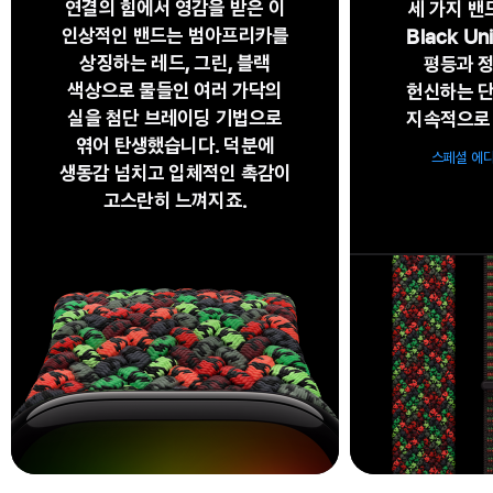
연결의 힘에서 영감을 받은 이
세 가지 밴
인상적인 밴드는 범아프리카를
Black U
상징하는 레드, 그린, 블랙
평등과 정
색상으로 물들인 여러 가닥의
헌신하는 단
실을 첨단 브레이딩 기법으로
지속적으로 
엮어 탄생했습니다. 덕분에
스페셜 에
생동감 넘치고 입체적인 촉감이
고스란히 느껴지죠.