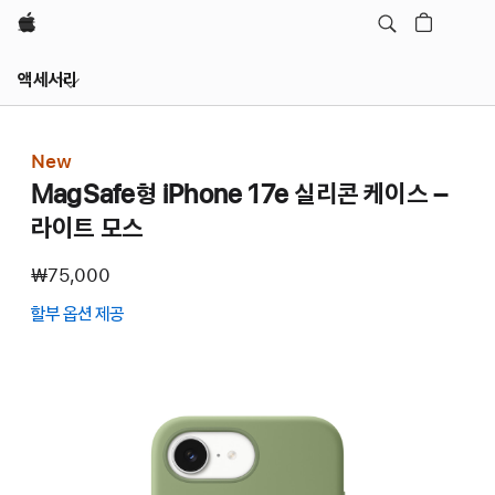
Apple
Local
액세서리
Nav
메뉴
열기
New
MagSafe형 iPhone 17e 실리콘 케이스 –
라이트 모스
₩75,000
할부 옵션 제공
(새
창에서
열림)