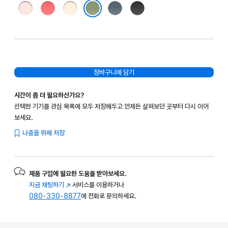
소프트
브라이트
바닐라
앵커
블랙
핑크
구아바
블루
라이트 모스
장바구니에 담기
시간이 좀 더 필요하신가요?
선택한 기기를 관심 목록에 모두 저장해두고 언제든 살펴보던 곳부터 다시 이어
보세요.
나중을 위해 저장
제품 구입에 필요한 도움을 받아보세요.
지금 채팅하기
(새
서비스를 이용하거나
080-330-8877
창에서
에 전화로 문의하세요.
열림)