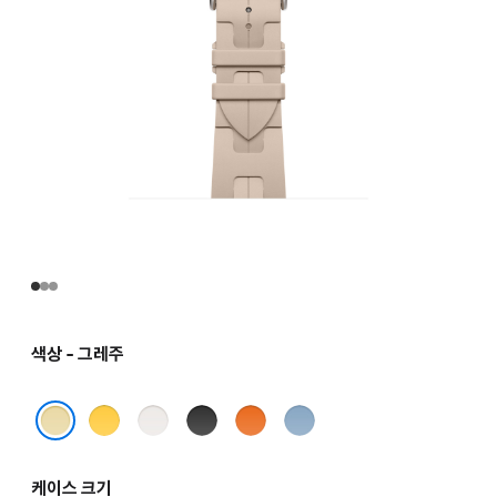
색상 - 그레주
죤
블랑
누아
오랑쥬
블루
파스텔
그레주
케이스 크기