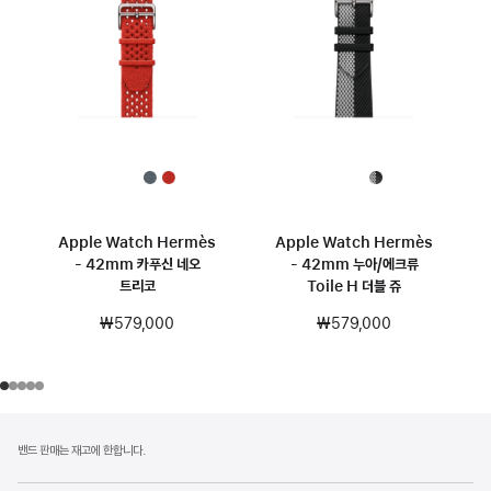
Apple Watch Hermès
Apple Watch Hermès
- 42mm 카푸신 네오
- 42mm 누아/에크류
트리코
Toile H 더블 쥬
₩579,000
₩579,000
각주
각주
밴드 판매는 재고에 한합니다.