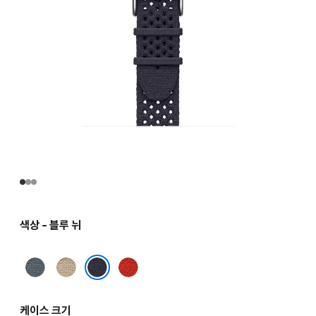
색상 - 블루 뉘
블루
아르질
카푸신
그리
블루 뉘
케이스 크기