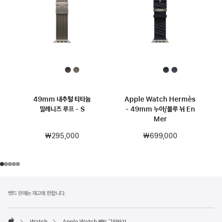
49mm 내추럴 티타늄
Apple Watch Hermès
밀레니즈 루프 - S
- 49mm 누아/블루 뉘 En
Mer
₩295,000
₩699,000
각주
각주
밴드 판매는 재고에 한합니다.