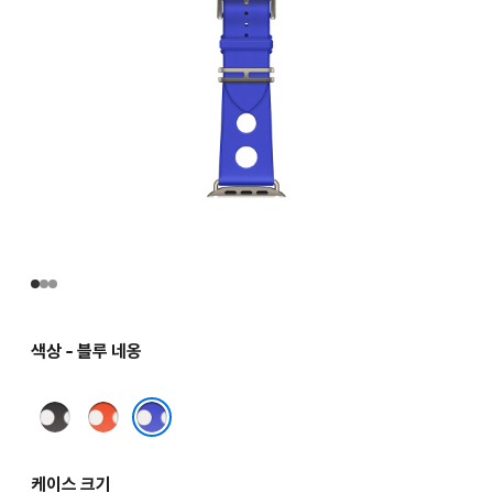
색상 - 블루 네옹
누아
오랑쥬
네옹
블루 네옹
케이스 크기