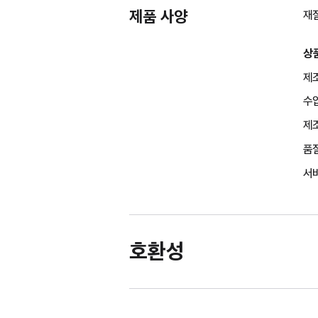
제품 사양
재
상
제조
수
제조
품
서비
호환성