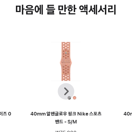
마음에 들 만한 액세서리
이전
다음
이즈 0
40mm 알펜글로우 핑크 Nike 스포츠
40
밴드 - S/M