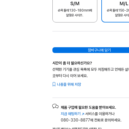
S/M
M/L
손목 둘레 130-180mm에
손목 둘레 150-
알맞은 사이즈.
알맞은 사이
장바구니에 담기
시간이 좀 더 필요하신가요?
선택한 기기를 관심 목록에 모두 저장해두고 언제든 
곳부터 다시 이어 보세요.
나중을 위해 저장
제품 구입에 필요한 도움을 받아보세요.
지금 채팅하기
(새
서비스를 이용하거나
080-330-8877에 전화로 문의하세요.
창에서
열림)
제시된 케이스는 설명 용도로만 사용됩니다.