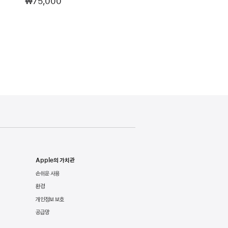
₩75,000
Apple의 가치관
손쉬운 사용
환경
개인정보 보호
공급망