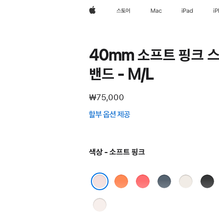
Apple
스토어
Mac
iPad
i
40mm 소프트 핑크 
밴드 - M/L
₩75,000
할부 옵션 제공
(새
창에서
열림)
색상 - 소프트 핑크
클레멘타인
브라이트
앵커
스타라이트
블랙
구아바
블루
소프트 핑크
라이트
블러시