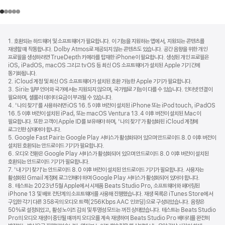
각주
각주
1. 호환되는 하드웨어 및 소프트웨어가 필요합니다. 이 기능을 지원하는 앱에서, 지원되는 콘텐츠를
재생할 때 작동합니다. Dolby Atmos로 제공되지 않는 콘텐츠도 있습니다. 공간 음향을 위한 개인
프로필을 생성하려면 TrueDepth 카메라를 탑재한 iPhone이 필요합니다. 생성된 개인 프로필은
iOS, iPadOS, macOS 그리고 tvOS 등 최신 OS 소프트웨어가 설치된 Apple 기기 간에
동기화됩니다.
2. iCloud 계정 및 최신 OS 소프트웨어가 설치된 호환 가능한 Apple 기기가 필요합니다.
3. Siri는 일부 언어와 국가에서는 지원되지 않으며, 국가별로 기능이 다를 수 있습니다. 인터넷 연결이
필요하며, 셀룰러 데이터 요금이 부과될 수 있습니다.
4. '나의 찾기'를 사용하려면 iOS 16.5 이후 버전이 설치된 iPhone 또는 iPod touch, iPadOS
16.5 이후 버전이 설치된 iPad, 또는 macOS Ventura 13.4 이후 버전이 설치된 Mac이
필요합니다. 또한 고객이 Apple ID를 보유해야 하며, '나의 찾기'가 활성화된 iCloud 계정에
로그인한 상태여야 합니다.
5. Google Fast Pair는 Google Play 서비스가 활성화되어 있으며 안드로이드 8.0 이후 버전이
설치된 호환되는 안드로이드 기기가 필요합니다.
6. 오디오 전환은 Google Play 서비스가 활성화되어 있으며 안드로이드 8.0 이후 버전이 설치된
호환되는 안드로이드 기기가 필요합니다.
7. '내 기기 찾기'는 안드로이드 8.0 이후 버전이 설치된 안드로이드 기기가 필요합니다. 사용자는
활성화된 Gmail 계정에 로그인해야 하며 Google Play 서비스가 활성화되어 있어야 합니다.
8. 테스트는 2023년 5월 Apple에서 시제품 Beats Studio Pro, 소프트웨어와 페어링된
iPhone 13 및 배포 전단계의 소프트웨어를 사용해 진행했습니다. 재생 목록은 iTunes Store에서
구입한 각기 다른 358곡의 오디오 트랙(256Kbps AAC 인코딩)으로 구성되었습니다. 음량은
50%로 설정되었고, 활성 노이즈 감쇠 및 투명성 모드는 꺼진 상태였습니다. 테스트는 Beats Studio
Pro의 오디오 재생이 중단될 때까지 오디오를 계속 재생하여 Beats Studio Pro 배터리를 완전히