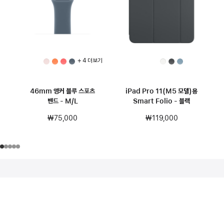
+ 4 더 보기
46mm 앵커 블루 스포츠
iPad Pro 11(M5 모델)용
밴드 - M/L
Smart Folio - 블랙
₩75,000
₩119,000
각주
각주
모든 액세서리
케이스 및 보호장비
Apple
iPad Pro 13(M5 모델)용 Smart Folio - 데님