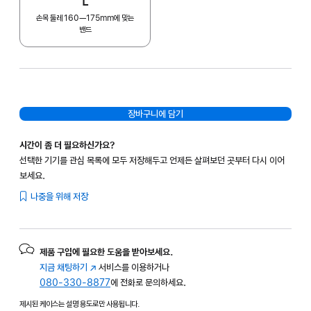
L
손목 둘레 160—175mm에 맞는
밴드
장바구니에 담기
시간이 좀 더 필요하신가요?
선택한 기기를 관심 목록에 모두 저장해두고 언제든 살펴보던 곳부터 다시 이어
보세요.
나중을 위해 저장
제품 구입에 필요한 도움을 받아보세요.
지금 채팅하기
(새
서비스를 이용하거나
080-330-8877
창에서
에 전화로 문의하세요.
열림)
제시된 케이스는 설명 용도로만 사용됩니다.