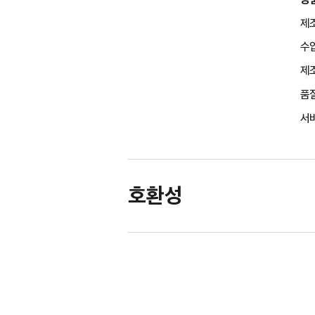
제조
수
제조
품
서비
호환성