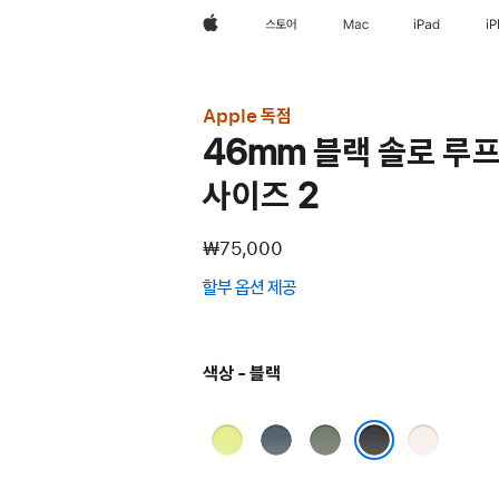
Apple
스토어
Mac
iPad
i
Apple 독점
46mm 블랙 솔로 루프
사이즈 2
₩75,000
할부 옵션 제공
(새
창에서
열림)
색상 - 블랙
네온
앵커
그린
라이트
옐로
블루
그레이
블러시
블랙