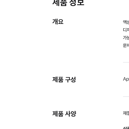
제품 정보
개요
액상
디
가능
문제
제품 구성
Ap
제품 사양
재질
상