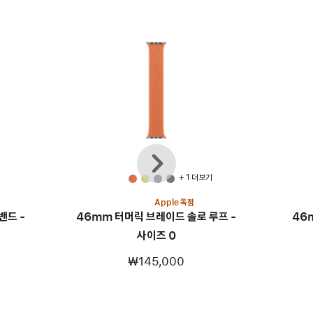
이전
다음
+ 1 더 보기
Apple 독점
밴드 -
46mm 터머릭 브레이드 솔로 루프 -
46
사이즈 0
₩145,000