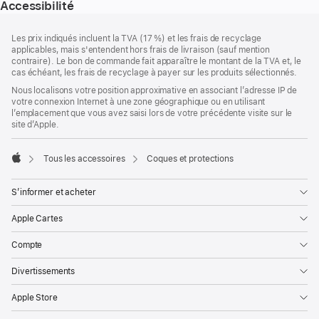
Accessibilité
Pied
Notes
Les prix indiqués incluent la TVA (17 %) et les frais de recyclage
de
de
applicables, mais s'entendent hors frais de livraison (sauf mention
bas
page
contraire). Le bon de commande fait apparaître le montant de la TVA et, le
de
cas échéant, les frais de recyclage à payer sur les produits sélectionnés.
page
Nous localisons votre position approximative en associant l’adresse IP de
votre connexion Internet à une zone géographique ou en utilisant
l’emplacement que vous avez saisi lors de votre précédente visite sur le
site d’Apple.
Tous les accessoires
Coques et protections
Apple
S’informer et acheter
Apple Cartes
Compte
Divertissements
Apple Store