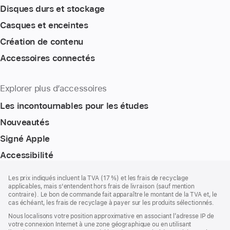
Disques durs et stockage
Casques et enceintes
Création de contenu
Accessoires connectés
Explorer plus d’accessoires
Les incontournables pour les études
Nouveautés
Signé Apple
Accessibilité
Pied
Notes
Les prix indiqués incluent la TVA (17 %) et les frais de recyclage
de
de
applicables, mais s'entendent hors frais de livraison (sauf mention
bas
page
contraire). Le bon de commande fait apparaître le montant de la TVA et, le
de
cas échéant, les frais de recyclage à payer sur les produits sélectionnés.
page
Nous localisons votre position approximative en associant l’adresse IP de
votre connexion Internet à une zone géographique ou en utilisant