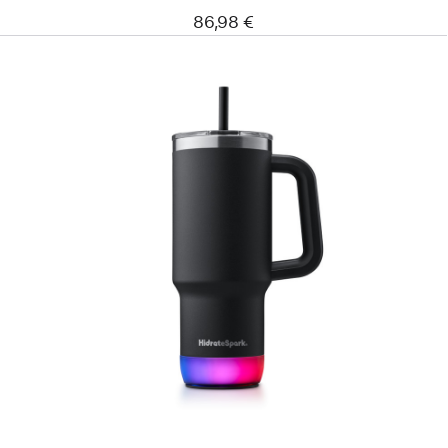
86,98 €
Précédent
Image
-
Verre
intelligent
HidrateSpark
PRO 2
(887 ml)