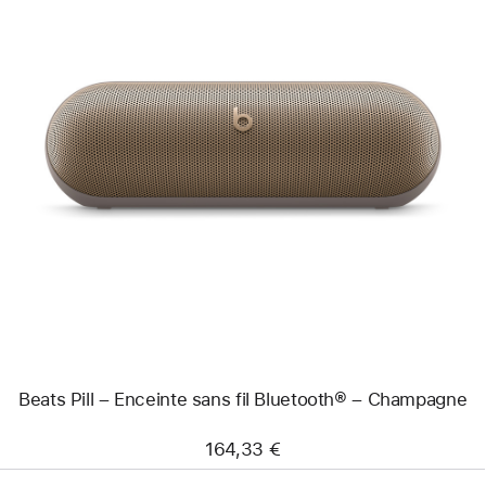
Précédent
Image
-
Beats
Pill
–
Enceinte
sans
fil
Bluetooth®
–
Champagne
Beats Pill – Enceinte sans fil Bluetooth® – Champagne
164,33 €