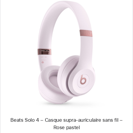
Précédent
Image
-
Beats Solo 4
–
Casque
supra-
auriculaire
sans
fil
–
Rose pastel
Beats Solo 4 – Casque supra-auriculaire sans fil –
Rose pastel