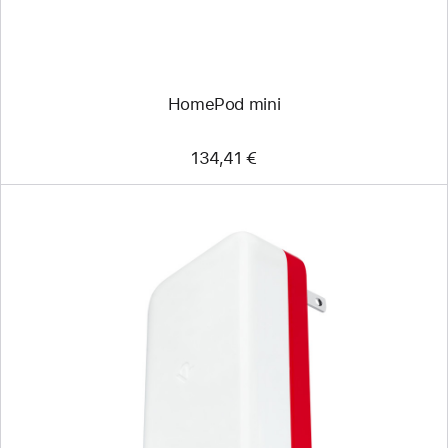
HomePod mini
134,41 €
Précédent
Image
-
Chargeur
de