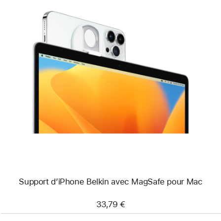
Précédent
Image
-
Support
d’iPhone
Belkin
avec
MagSafe
pour
Mac
Support d’iPhone Belkin avec MagSafe pour Mac
33,79 €