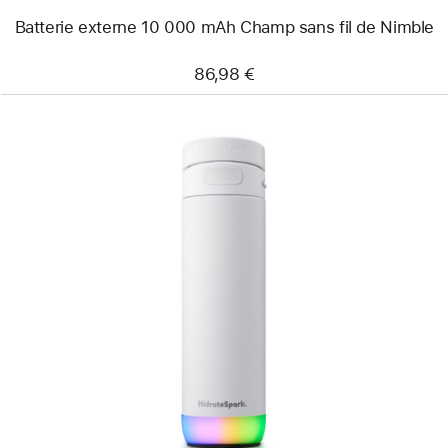
Batterie externe 10 000 mAh Champ sans fil de Nimble
86,98 €
Précédent
Image
-
Gourde
intelligente
HidrateSpark
PRO 2
(621 ml)