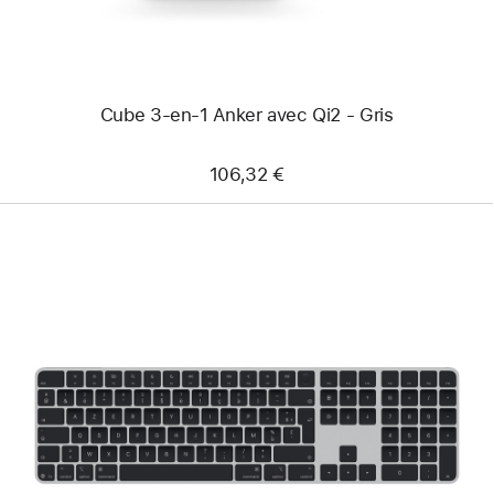
-
Gris
Cube 3-en-1 Anker avec Qi2 - Gris
106,32 €
Précédent
Image
-
Magic Keyboard
avec