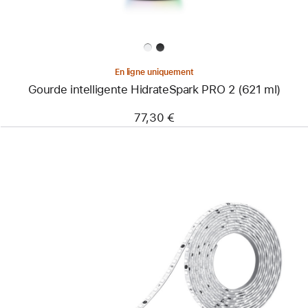
En ligne uniquement
Gourde intelligente HidrateSpark PRO 2 (621 ml)
77,30 €
Précédent
Image
-
Ruban
lumineux