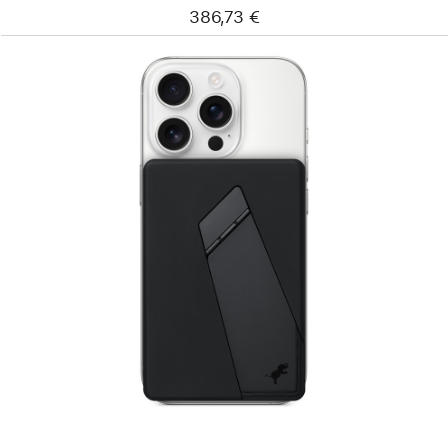
386,73 €
Précédent
Image
-
Batterie
externe
10 000 mAh
Champ
sans
fil
de Nimble