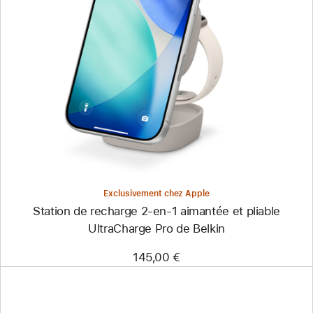
Précédent
Image
-
Station
de
recharge
2-
en-
1
aimantée
et
pliable
UltraCharge Pro
de
Belkin
Exclusivement chez Apple
Station de recharge 2-en-1 aimantée et pliable
UltraCharge Pro de Belkin
145,00 €