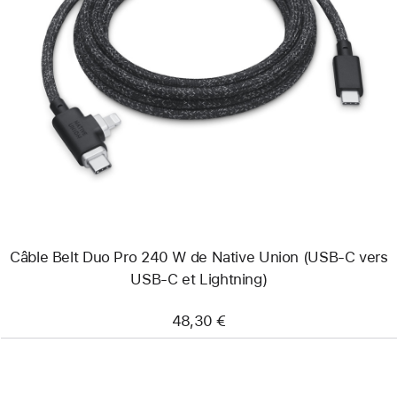
Précédent
Image
-
Câble
Belt
Duo
Pro
240 W
de
Native Union
(USB-
C
vers
USB-
C
Câble Belt Duo Pro 240 W de Native Union (USB-C vers
et
Lightning)
USB-C et Lightning)
48,30 €