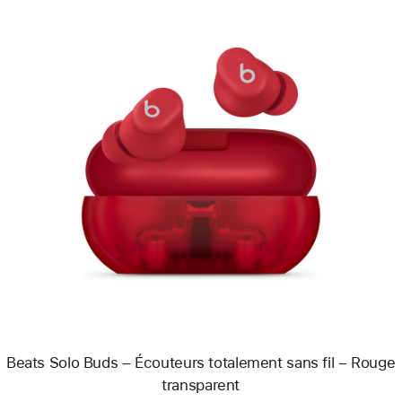
Précédent
Image
-
Beats
Solo
Buds
–
Écouteurs
totalement
sans
fil
–
Rouge
transparent
Beats Solo Buds – Écouteurs totalement sans fil – Rouge
transparent