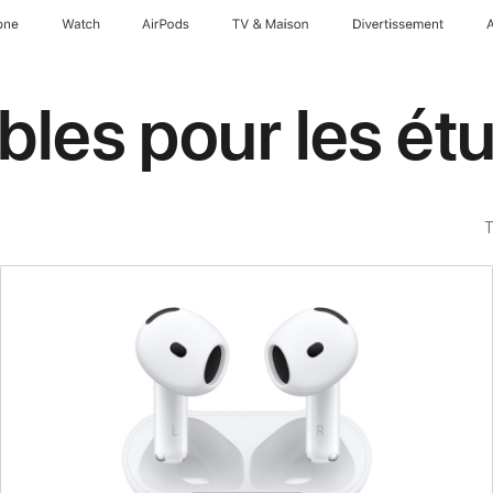
one
Watch
AirPods
TV & Maison
Divertissements
bles pour les ét
T