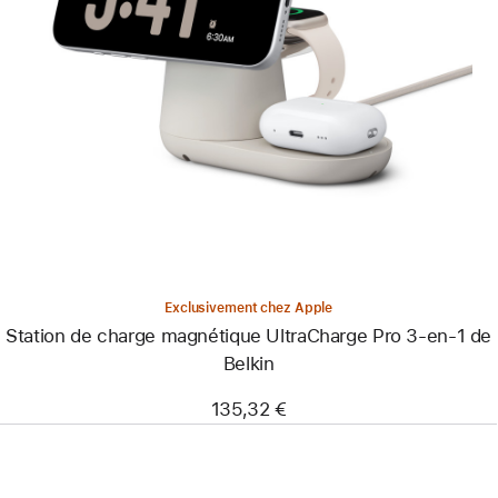
Précédent
Image
-
Station
de
charge
magnétique
UltraCharge
Pro
3-
en-
1
de
Belkin
Exclusivement chez Apple
Station de charge magnétique UltraCharge Pro 3-en-1 de
Belkin
135,32 €