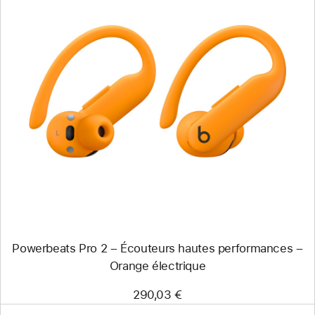
Précédent
Image
-
Powerbeats Pro 2
–
Écouteurs
hautes
performances
–
Orange
électrique
Powerbeats Pro 2 – Écouteurs hautes performances –
Orange électrique
290,03 €