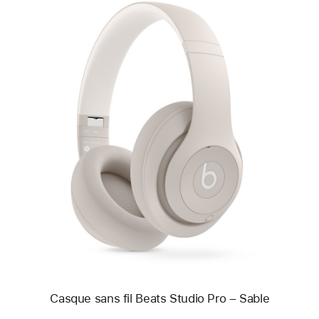
Précédent
Image
-
Casque
sans
fil
Beats Studio Pro
–
Sable
Casque sans fil Beats Studio Pro – Sable