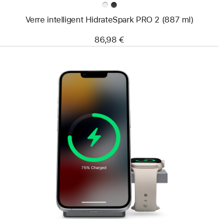
Verre intelligent HidrateSpark PRO 2 (887 ml)
86,98 €
Précédent
Image
-
Cube
3-
en-
1
Anker
avec
Qi2