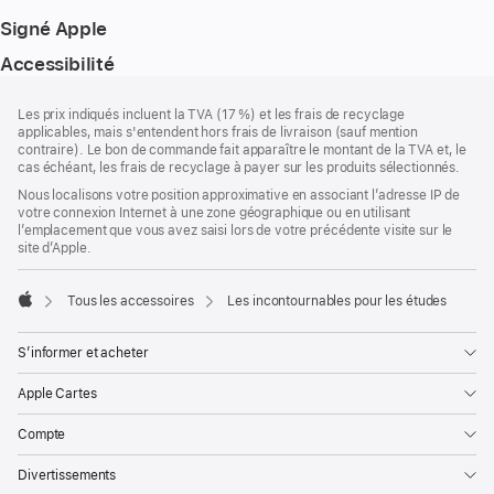
Signé Apple
Accessibilité
Pied
Notes
Les prix indiqués incluent la TVA (17 %) et les frais de recyclage
de
de
applicables, mais s'entendent hors frais de livraison (sauf mention
bas
page
contraire). Le bon de commande fait apparaître le montant de la TVA et, le
de
cas échéant, les frais de recyclage à payer sur les produits sélectionnés.
page
Nous localisons votre position approximative en associant l’adresse IP de
votre connexion Internet à une zone géographique ou en utilisant
l’emplacement que vous avez saisi lors de votre précédente visite sur le
site d’Apple.
Tous les accessoires
Les incontournables pour les études
Apple
S’informer et acheter
Apple Cartes
Compte
Divertissements