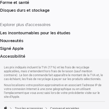
Forme et santé
Disques durs et stockage
Explorer plus d’accessoires
Les incontournables pour les études
Nouveautés
Signé Apple
Accessibilité
Pied
Notes
Les prix indiqués incluent la TVA (17 %) et les frais de recyclage
de
de
applicables, mais s'entendent hors frais de livraison (sauf mention
bas
page
contraire). Le bon de commande fait apparaître le montant de la TVA et, le
de
cas échéant, les frais de recyclage à payer sur les produits sélectionnés.
page
Nous localisons votre position approximative en associant l’adresse IP de
votre connexion Internet à une zone géographique ou en utilisant
l’emplacement que vous avez saisi lors de votre précédente visite sur le
site d’Apple.
Tous les accessoires
Casques et enceintes