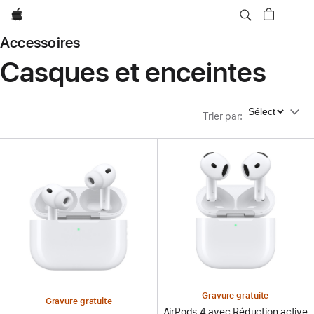
Apple
Accessoires
Casques et enceintes
Trier par
Trier par
:
Gravure gratuite
Gravure gratuite
AirPods 4 avec Réduction active