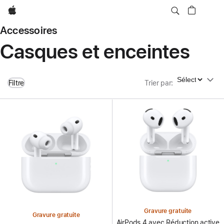
Apple
Accessoires
Casques et enceintes
Trier par
Filtre
Trier par
:
Gravure gratuite
Gravure gratuite
AirPods 4 avec Réduction active