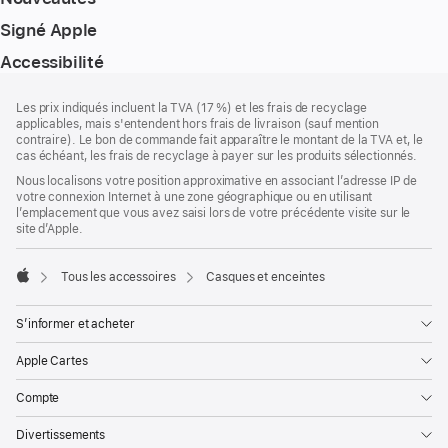
Signé Apple
Accessibilité
Pied
Notes
Les prix indiqués incluent la TVA (17 %) et les frais de recyclage
de
de
applicables, mais s'entendent hors frais de livraison (sauf mention
bas
page
contraire). Le bon de commande fait apparaître le montant de la TVA et, le
de
cas échéant, les frais de recyclage à payer sur les produits sélectionnés.
page
Nous localisons votre position approximative en associant l’adresse IP de
votre connexion Internet à une zone géographique ou en utilisant
l’emplacement que vous avez saisi lors de votre précédente visite sur le
site d’Apple.
Tous les accessoires
Casques et enceintes
Apple
S’informer et acheter
Apple Cartes
Compte
Divertissements