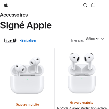
Apple
Accessoires
Signé Apple
Trier par
Filtre
Réinitialiser
Trier par
:
1
filters active
Gravure gratuite
Gravure gratuite
AirPods 4 avec Réduction active