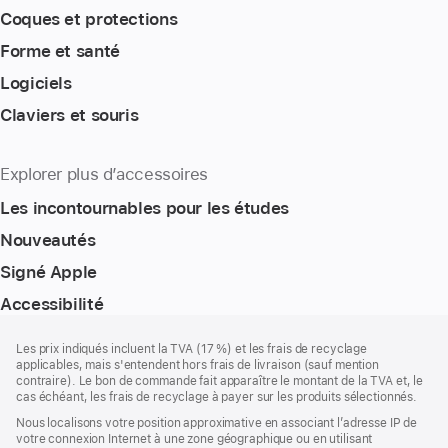
Coques et protections
Forme et santé
Logiciels
Claviers et souris
Explorer plus d’accessoires
Les incontournables pour les études
Nouveautés
Signé Apple
Accessibilité
Pied
Notes
Les prix indiqués incluent la TVA (17 %) et les frais de recyclage
de
de
applicables, mais s'entendent hors frais de livraison (sauf mention
bas
page
contraire). Le bon de commande fait apparaître le montant de la TVA et, le
de
cas échéant, les frais de recyclage à payer sur les produits sélectionnés.
page
Nous localisons votre position approximative en associant l’adresse IP de
votre connexion Internet à une zone géographique ou en utilisant