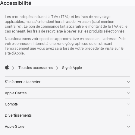
Accessibilité
Pied
Notes
Les prix indiqués incluent la TVA (17 %) et les frais de recyclage
de
de
applicables, mais s'entendent hors frais de livraison (sauf mention
bas
page
contraire). Le bon de commande fait apparaître le montant de la TVA et, le
de
cas échéant, les frais de recyclage à payer sur les produits sélectionnés.
page
Nous localisons votre position approximative en associant l’adresse IP de
votre connexion Internet à une zone géographique ou en utilisant
l’emplacement que vous avez saisi lors de votre précédente visite sur le
site d’Apple.
Tous les accessoires
Signé Apple
Apple
S’informer et acheter
Apple Cartes
Compte
Divertissements
Apple Store