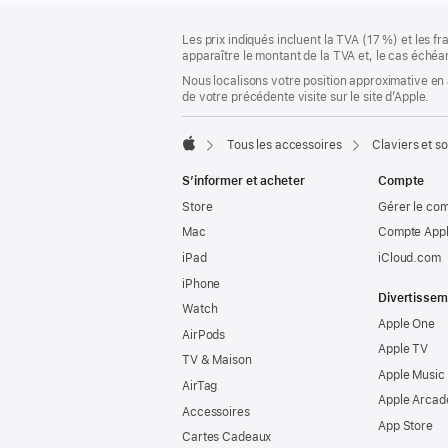
Pied
Notes
Les prix indiqués incluent la TVA (17 %) et les f
de
de
apparaître le montant de la TVA et, le cas échéan
bas
page
Nous localisons votre position approximative en 
de
de votre précédente visite sur le site d’Apple.
page
Tous les accessoires
Claviers et so
Apple
S’informer et acheter
Compte
Store
Gérer le co
Mac
Compte Appl
iPad
iCloud.com
iPhone
Divertissem
Watch
Apple One
AirPods
Apple TV
TV & Maison
Apple Music
AirTag
Apple Arcad
Accessoires
App Store
Cartes Cadeaux