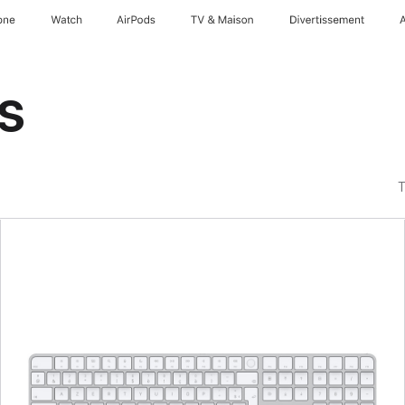
one
Watch
AirPods
TV & Maison
Divertissements
is
T
Précédent
Image