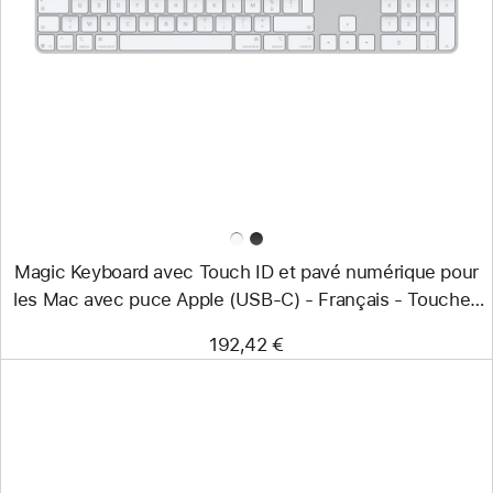
-
Magic Keyboard
avec
Touch ID
et
pavé
numérique
pour
les
Mac
avec
puce
Apple
(USB‑C)
Magic Keyboard avec Touch ID et pavé numérique pour
-
Français
les Mac avec puce Apple (USB‑C) - Français - Touches
-
blanches
Touches
192,42 €
blanches