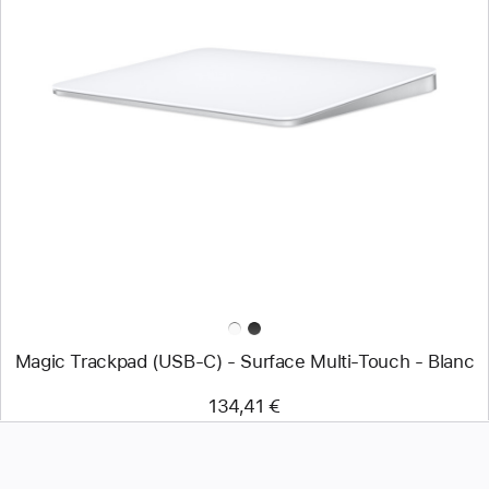
Précédent
Image
-
Magic
Trackpad
(USB‑C)
-
Surface
Multi‑Touch
-
Blanc
Magic Trackpad (USB‑C) - Surface Multi‑Touch - Blanc
134,41 €