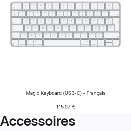
Précédent
Image
-
Magic
Keyboard
(USB-
C) -
Français
Magic Keyboard (USB-C) - Français
115,07 €
Accessoires