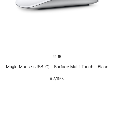
-
Magic
Mouse
(USB‑C)
-
Surface
Multi‑Touch
-
Blanc
Magic Mouse (USB‑C) - Surface Multi‑Touch - Blanc
82,19 €