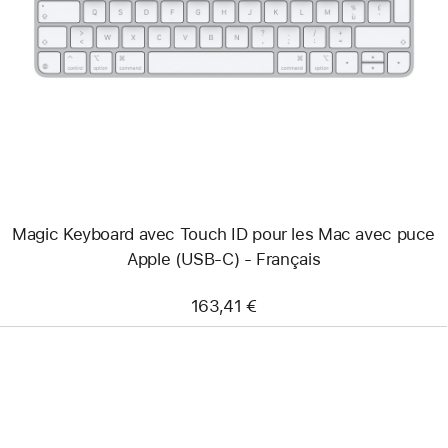
-
Magic
Keyboard
avec
Touch ID
pour
les
Mac
avec
puce
Apple
(USB-
C)
Magic Keyboard avec Touch ID pour les Mac avec puce
-
Français
Apple (USB-C) - Français
163,41 €