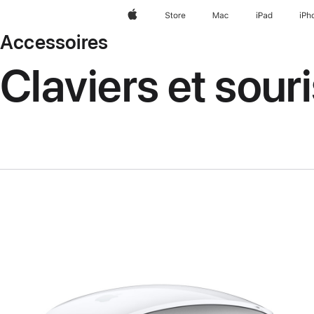
Apple
Store
Mac
iPad
iPh
Accessoires
Claviers et sour
Précédent
Image