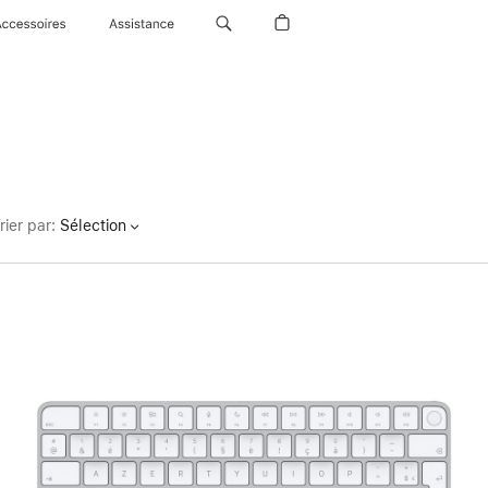
Accessoires
Assistance
rier par
:
Sélection
Précédent
Image