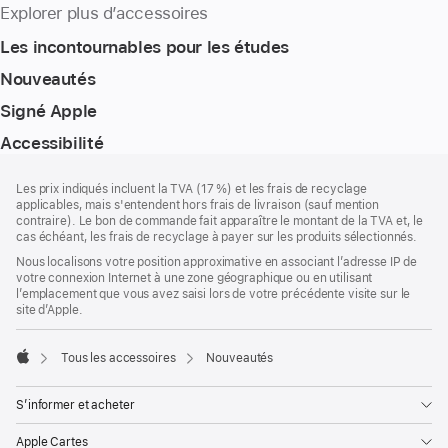
Explorer plus d’accessoires
Les incontournables pour les études
Nouveautés
Signé Apple
Accessibilité
Pied
Notes
Les prix indiqués incluent la TVA (17 %) et les frais de recyclage
de
de
applicables, mais s'entendent hors frais de livraison (sauf mention
bas
page
contraire). Le bon de commande fait apparaître le montant de la TVA et, le
de
cas échéant, les frais de recyclage à payer sur les produits sélectionnés.
page
Nous localisons votre position approximative en associant l’adresse IP de
votre connexion Internet à une zone géographique ou en utilisant
l’emplacement que vous avez saisi lors de votre précédente visite sur le
site d’Apple.
Tous les accessoires
Nouveautés
Apple
S’informer et acheter
Apple Cartes