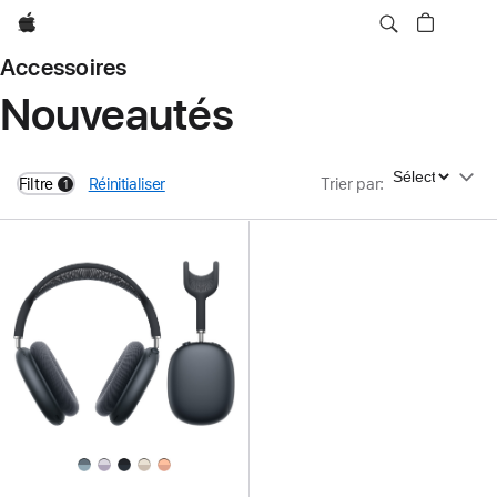
Apple
Accessoires
Nouveautés
Trier par
Filtre
Réinitialiser
Trier par
:
1
filters active