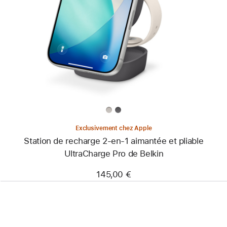
-
Station
de
recharge
2-
en-
1
aimantée
et
pliable
UltraCharge Pro
de
Belkin
Exclusivement chez Apple
Station de recharge 2-en-1 aimantée et pliable
UltraCharge Pro de Belkin
145,00 €