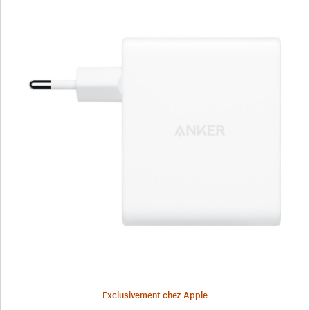
Précédent
Image
-
Chargeur
Anker
(150 W,
4 ports)
Exclusivement chez Apple