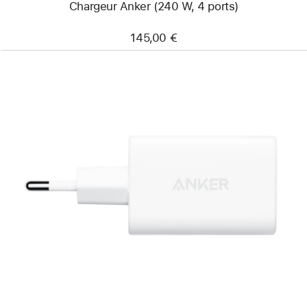
Chargeur Anker (240 W, 4 ports)
145,00 €
Précédent
Image
-
Chargeur
Anker
(50 W,
2
ports)