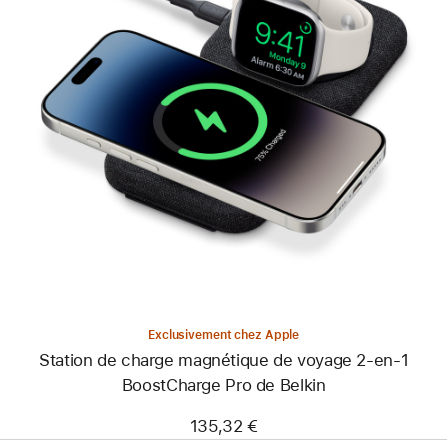
Précédent
Image
-
Station
de
charge
magnétique
de
voyage
2-
en-
1
BoostCharge Pro
de
Belkin
Exclusivement chez Apple
Station de charge magnétique de voyage 2-en-1
BoostCharge Pro de Belkin
135,32 €