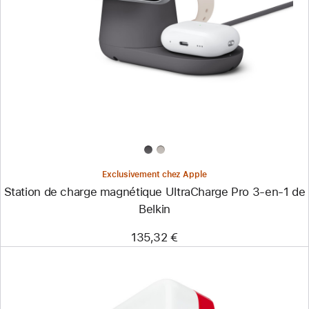
-
Station
de
charge
magnétique
UltraCharge
Pro
3-
en-
1
de
Belkin
Exclusivement chez Apple
Station de charge magnétique UltraCharge Pro 3-en-1 de
Belkin
135,32 €