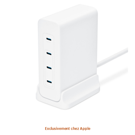
Précédent
Image
-
Chargeur
Anker
(240 W,
4 ports)
Exclusivement chez Apple