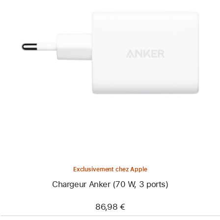
Précédent
Image
-
Chargeur
Anker
(70 W,
3 ports)
Exclusivement chez Apple
Chargeur Anker (70 W, 3 ports)
86,98 €