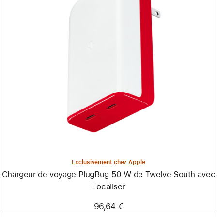
Précédent
Image
-
Chargeur
de
voyage
PlugBug
50 W
de
Twelve South
avec
Localiser
Exclusivement chez Apple
Chargeur de voyage PlugBug 50 W de Twelve South avec
Localiser
96,64 €