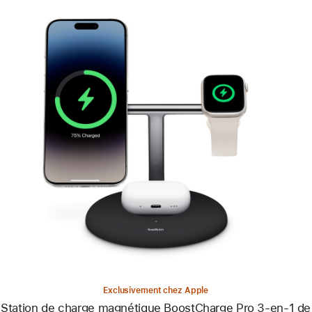
Précédent
Image
-
Station
de
charge
magnétique
BoostCharge Pro
3-
en-
1
de
Belkin
Exclusivement chez Apple
Station de charge magnétique BoostCharge Pro 3-en-1 de