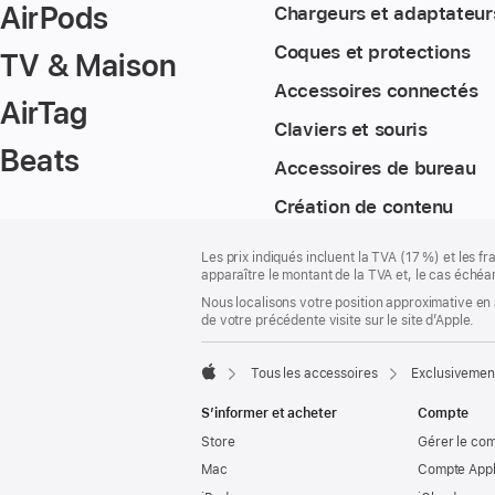
AirPods
Chargeurs et adaptateur
Coques et protections
TV & Maison
Accessoires connectés
AirTag
Claviers et souris
Beats
Accessoires de bureau
Création de contenu
Pied
Notes
Les prix indiqués incluent la TVA (17 %) et les f
de
de
apparaître le montant de la TVA et, le cas échéan
bas
page
Nous localisons votre position approximative en 
de
de votre précédente visite sur le site d’Apple.
page
Tous les accessoires
Exclusivemen
Apple
S’informer et acheter
Compte
Store
Gérer le co
Mac
Compte Appl