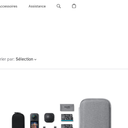
Accessoires
Assistance
rier par
:
Sélection
Précédent
Image