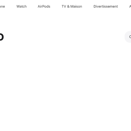
one
Watch
AirPods
TV & Maison
Divertissements
o
O