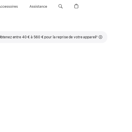
Accessoires
Assistance
Note
btenez entre 40 € à 560 € pour la reprise de votre appareil
◊
de
bas
de
page