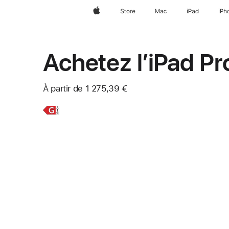
Apple
Store
Mac
iPad
iPh
Achetez l’iPad Pr
À partir de
1 275,39 €
En
iPad Pro
savoir
11 pouces
plus,