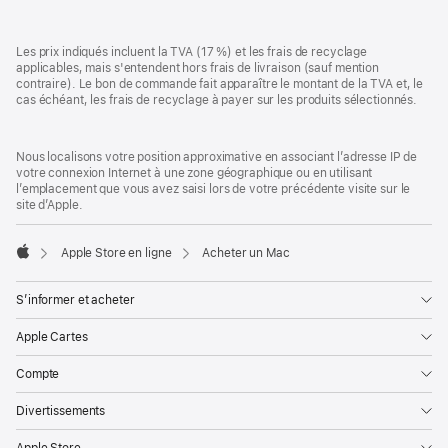
Pied
Notes
Les prix indiqués incluent la TVA (17 %) et les frais de recyclage
de
de
applicables, mais s'entendent hors frais de livraison (sauf mention
bas
page
contraire). Le bon de commande fait apparaître le montant de la TVA et, le
de
cas échéant, les frais de recyclage à payer sur les produits sélectionnés.
page
Nous localisons votre position approximative en associant l’adresse IP de
votre connexion Internet à une zone géographique ou en utilisant
l’emplacement que vous avez saisi lors de votre précédente visite sur le
site d’Apple.
Apple Store en ligne
Acheter un Mac
Apple
S’informer et acheter
Apple Cartes
Compte
Divertissements