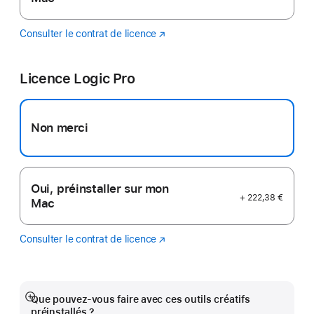
Consulter le contrat de licence
Final
(s’ouvre
Cut
dans
Pro
une
Licence Logic Pro
nouvelle
fenêtre)
Non merci
Oui, préinstaller sur mon
+ 222,38 €
Mac
Consulter le contrat de licence
Logic
(s’ouvre
Pro
dans
une
nouvelle
fenêtre)
Que pouvez-vous faire avec ces outils créatifs
Afficher
préinstallés ?