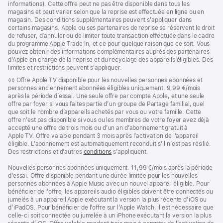
informations). Cette offre peut ne pas être disponible dans tous les
magasins et peut varier selon que la reprise est effectuée en ligne ou en
magasin. Des conditions supplémentaires peuvent s’appliquer dans
certains magasins. Apple ou ses partenaires de reprise se réservent le droit
de refuser, d’annuler ou de limiter toute transaction effectuée dans le cadre
du programme Apple Trade In, et ce pour quelque raison que ce soit. Vous
pouvez obtenir des informations complémentaires auprès des partenaires
d’Apple en charge de la reprise et du recyclage des appareils éligibles. Des
limites et restrictions peuvent s’appliquer.
Note
◊◊ Offre Apple TV disponible pour les nouvelles personnes abonnées et
de
personnes anciennement abonnées éligibles uniquement. 9,99 €/mois
bas
après la période d’essai. Une seule offre par compte Apple, et une seule
de
offre par foyer si vous faites partie d’un groupe de Partage familial, quel
page
que soit le nombre d’appareils achetés par vous ou votre famille. Cette
offre n’est pas disponible si vous ou les membres de votre foyer avez déjà
accepté une offre de trois mois ou d’un an d’abonnement gratuit à
Apple TV. Offre valable pendant 3 mois après l’activation de l’appareil
éligible. L’abonnement est automatiquement reconduit s’il n’est pas résilié.
Des restrictions et d’autres
conditions
s’appliquent.
Nouvelles personnes abonnées uniquement. 11,99 €/mois après la période
d’essai. Offre disponible pendant une durée limitée pour les nouvelles
personnes abonnées à Apple Music avec un nouvel appareil éligible. Pour
bénéficier de l’offre, les appareils audio éligibles doivent être connectés ou
jumelés à un appareil Apple exécutant la version la plus récente d’iOS ou
d’iPadOS. Pour bénéficier de l’offre sur l’Apple Watch, il est nécessaire que
celle-ci soit connectée ou jumelée à un iPhone exécutant la version la plus