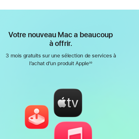
Votre nouveau Mac a beaucoup
à offrir.
3 mois gratuits sur une sélection de services à
l’achat d’un produit Apple
◊◊
Note
de
bas
de
page