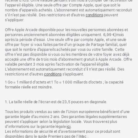
récente d’iOS. Offre valable pendant trois mois à compter de l’activation de
l’appareil éligible. Une seule offre par Compte Apple, quel que soit le
nombre d’appareils achetés. L’abonnement est automatiquement reconduit
s’il n’est pas résilié. Des restrictions et d’autres
conditions
peuvent
s’appliquer.
Offre Apple Arcade disponible pour les nouvelles personnes abonnées et
personnes anciennement abonnées éligibles uniquement. 6,99 €/mois
après la période d’essai. Une seule offre par compte Apple, et une seule
offre par foyer si vous faites partie d’un groupe de Partage familial, quel
que soit le nombre d’appareils achetés par vous ou votre famille. Cette
offre n’est pas disponible si vous ou les membres de votre foyer avez déjà
accepté une offre de trois mois d’abonnement gratuit à Apple Arcade. Offre
valable pendant 3 mois après l’activation de l’appareil éligible.
L’abonnement est automatiquement reconduit s’il n’est pas résilié. Des
restrictions et d’autres
conditions
s’appliquent.
1 Go = 1 milliard d’octets et 1 To = 1 000 milliards d’octets ; la capacité
formatée réelle est moindre.
1. La taille réelle de l’écran est de 23,5 pouces en diagonale.
Tous les produits vendus au sein de l’Union européenne bénéficient d’une
garantie légale d’au moins 2 ans. Des garanties légales supplémentaires
peuvent s’appliquer selon la législation locale. Vous trouverez plus
d’informations sur la garantie légale
ici
.
Les informations de sécurité et d’avertissement pour ce produit sont
disponibles dans le guide Premiers pas de l’iMac :