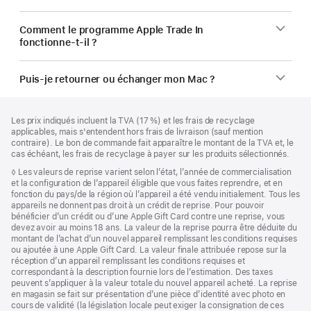
Comment le programme Apple Trade In
fonctionne-t-il ?
Puis-je retourner ou échanger mon Mac ?
Pied
Notes
Les prix indiqués incluent la TVA (17 %) et les frais de recyclage
de
de
applicables, mais s'entendent hors frais de livraison (sauf mention
bas
page
contraire). Le bon de commande fait apparaître le montant de la TVA et, le
de
cas échéant, les frais de recyclage à payer sur les produits sélectionnés.
page
Note
◊ Les valeurs de reprise varient selon l’état, l’année de commercialisation
de
et la configuration de l’appareil éligible que vous faites reprendre, et en
bas
fonction du pays/de la région où l’appareil a été vendu initialement. Tous les
de
appareils ne donnent pas droit à un crédit de reprise. Pour pouvoir
page
bénéficier d’un crédit ou d’une Apple Gift Card contre une reprise, vous
devez avoir au moins 18 ans. La valeur de la reprise pourra être déduite du
montant de l’achat d’un nouvel appareil remplissant les conditions requises
ou ajoutée à une Apple Gift Card. La valeur finale attribuée repose sur la
réception d’un appareil remplissant les conditions requises et
correspondant à la description fournie lors de l’estimation. Des taxes
peuvent s’appliquer à la valeur totale du nouvel appareil acheté. La reprise
en magasin se fait sur présentation d’une pièce d’identité avec photo en
cours de validité (la législation locale peut exiger la consignation de ces