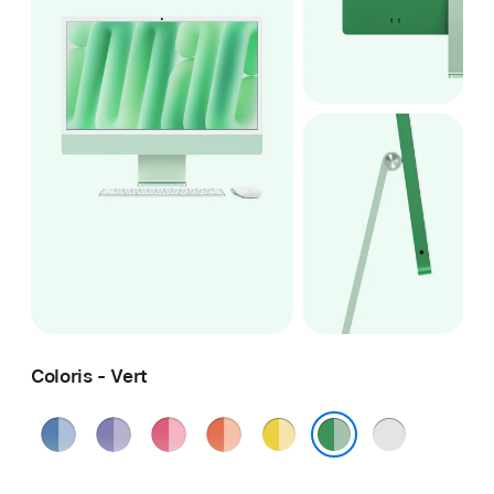
Coloris - Vert
Bleu
Violet
Rose
Orange
Jaune
Argent
Vert