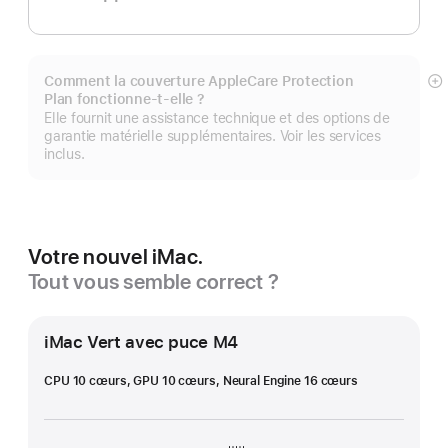
Comment la couverture AppleCare Protection
Af
Plan fonctionne-t-elle ?
pl
Elle fournit une assistance technique et des options de
garantie matérielle supplémentaires. Voir les services
inclus.
Votre nouvel iMac.
Tout vous semble correct ?
iMac Vert avec puce M4
CPU 10 cœurs, GPU 10 cœurs, Neural Engine 16 cœurs