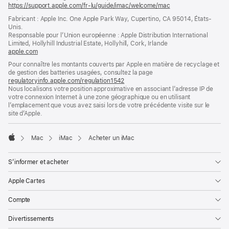
https://support.apple.com/fr-lu/guide/imac/welcome/mac
(s’ouvre
dans
Fabricant : Apple Inc. One Apple Park Way, Cupertino, CA 95014, États-
une
Unis.
nouvelle
Responsable pour l’Union européenne : Apple Distribution International
fenêtre)
Limited, Hollyhill Industrial Estate, Hollyhill, Cork, Irlande
apple.com
(s’ouvre
dans
Pour connaître les montants couverts par Apple en matière de recyclage et
une
de gestion des batteries usagées, consultez la page
nouvelle
regulatoryinfo.apple.com/regulation1542
(s’ouvre
fenêtre)
Nous localisons votre position approximative en associant l’adresse IP de
dans
votre connexion Internet à une zone géographique ou en utilisant
une
l’emplacement que vous avez saisi lors de votre précédente visite sur le
nouvelle
site d’Apple.
fenêtre)
Mac
iMac
Acheter un iMac
Apple
S’informer et acheter
Apple Cartes
Compte
Divertissements