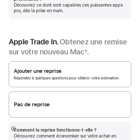
plus
Découvrez ce dont sont capables ces puissantes apps
pro, dès la prise en main.
Apple Trade In.
Obtenez une remise
sur votre nouveau Mac
.
◊
Note
Apple
de
bas
Trade In.
Ajouter une reprise
de
page
Répondez à quelques questions pour obtenir votre estimation.
Pas de reprise
Comment la reprise fonctionne-t-elle ?
Afficher
Découvrez comment économiser sur votre achat en
plus