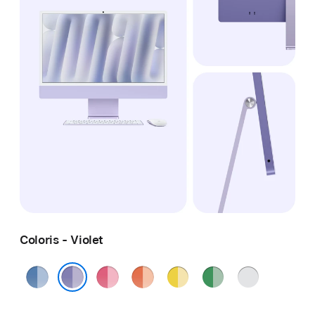
Coloris - Violet
Bleu
Rose
Orange
Jaune
Vert
Argent
Violet