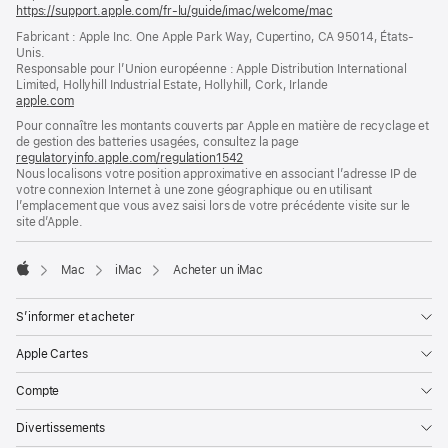
https://support.apple.com/fr-lu/guide/imac/welcome/mac
(s’ouvre
dans
Fabricant : Apple Inc. One Apple Park Way, Cupertino, CA 95014, États-
une
Unis.
nouvelle
Responsable pour l’Union européenne : Apple Distribution International
fenêtre)
Limited, Hollyhill Industrial Estate, Hollyhill, Cork, Irlande
apple.com
(s’ouvre
dans
Pour connaître les montants couverts par Apple en matière de recyclage et
une
de gestion des batteries usagées, consultez la page
nouvelle
regulatoryinfo.apple.com/regulation1542
(s’ouvre
fenêtre)
Nous localisons votre position approximative en associant l’adresse IP de
dans
votre connexion Internet à une zone géographique ou en utilisant
une
l’emplacement que vous avez saisi lors de votre précédente visite sur le
nouvelle
site d’Apple.
fenêtre)
Mac
iMac
Acheter un iMac
Apple
S’informer et acheter
Apple Cartes
Compte
Divertissements