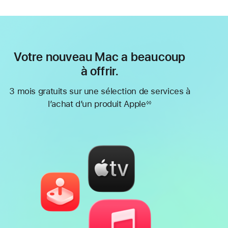
Votre nouveau Mac a beaucoup
à offrir.
3 mois gratuits sur une sélection de services à
l’achat d’un produit Apple
◊◊
Note
de
bas
de
page