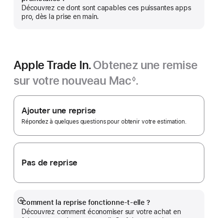
plus
Découvrez ce dont sont capables ces puissantes apps
pro, dès la prise en main.
Apple Trade In.
Obtenez une remise
sur votre nouveau Mac
.
◊
Note
Apple
de
bas
Trade In.
Ajouter une reprise
de
page
Répondez à quelques questions pour obtenir votre estimation.
Pas de reprise
Comment la reprise fonctionne-t-elle ?
Afficher
Découvrez comment économiser sur votre achat en
plus