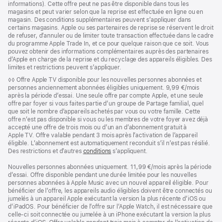
informations). Cette offre peut ne pas être disponible dans tous les
magasins et peut varier selon que la reprise est effectuée en ligne ou en
magasin. Des conditions supplémentaires peuvent s’appliquer dans
certains magasins. Apple ou ses partenaires de reprise se réservent le droit
de refuser, d’annuler ou de limiter toute transaction effectuée dans le cadre
du programme Apple Trade In, et ce pour quelque raison que ce soit. Vous
pouvez obtenir des informations complémentaires auprès des partenaires
d’Apple en charge de la reprise et du recyclage des appareils éligibles. Des
limites et restrictions peuvent s’appliquer.
Note
◊◊ Offre Apple TV disponible pour les nouvelles personnes abonnées et
de
personnes anciennement abonnées éligibles uniquement. 9,99 €/mois
bas
après la période d’essai. Une seule offre par compte Apple, et une seule
de
offre par foyer si vous faites partie d’un groupe de Partage familial, quel
page
que soit le nombre d’appareils achetés par vous ou votre famille. Cette
offre n’est pas disponible si vous ou les membres de votre foyer avez déjà
accepté une offre de trois mois ou d’un an d’abonnement gratuit à
Apple TV. Offre valable pendant 3 mois après l’activation de l’appareil
éligible. L’abonnement est automatiquement reconduit s’il n’est pas résilié.
Des restrictions et d’autres
conditions
s’appliquent.
Nouvelles personnes abonnées uniquement. 11,99 €/mois après la période
d’essai. Offre disponible pendant une durée limitée pour les nouvelles
personnes abonnées à Apple Music avec un nouvel appareil éligible. Pour
bénéficier de l’offre, les appareils audio éligibles doivent être connectés ou
jumelés à un appareil Apple exécutant la version la plus récente d’iOS ou
d’iPadOS. Pour bénéficier de l’offre sur l’Apple Watch, il est nécessaire que
celle-ci soit connectée ou jumelée à un iPhone exécutant la version la plus