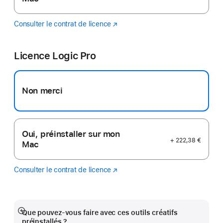
Consulter le contrat de licence
Final
(s’ouvre
Cut
dans
Pro
une
Licence Logic Pro
nouvelle
fenêtre)
Non merci
Oui, préinstaller sur mon
+ 222,38 €
Mac
Consulter le contrat de licence
Logic
(s’ouvre
Pro
dans
une
nouvelle
fenêtre)
Que pouvez-vous faire avec ces outils créatifs
Afficher
préinstallés ?