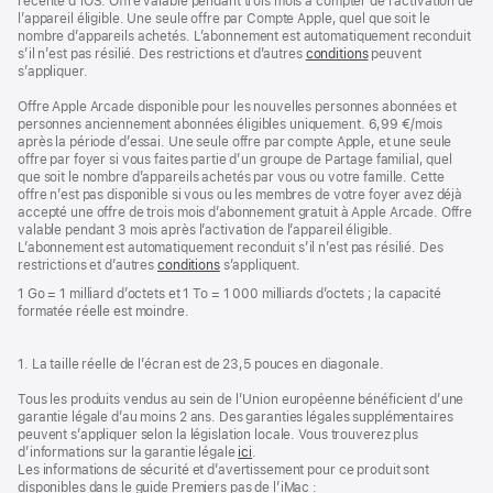
récente d’iOS. Offre valable pendant trois mois à compter de l’activation de
l’appareil éligible. Une seule offre par Compte Apple, quel que soit le
nombre d’appareils achetés. L’abonnement est automatiquement reconduit
s’il n’est pas résilié. Des restrictions et d’autres
conditions
peuvent
s’appliquer.
Offre Apple Arcade disponible pour les nouvelles personnes abonnées et
personnes anciennement abonnées éligibles uniquement. 6,99 €/mois
après la période d’essai. Une seule offre par compte Apple, et une seule
offre par foyer si vous faites partie d’un groupe de Partage familial, quel
que soit le nombre d’appareils achetés par vous ou votre famille. Cette
offre n’est pas disponible si vous ou les membres de votre foyer avez déjà
accepté une offre de trois mois d’abonnement gratuit à Apple Arcade. Offre
valable pendant 3 mois après l’activation de l’appareil éligible.
L’abonnement est automatiquement reconduit s’il n’est pas résilié. Des
restrictions et d’autres
conditions
s’appliquent.
1 Go = 1 milliard d’octets et 1 To = 1 000 milliards d’octets ; la capacité
formatée réelle est moindre.
1. La taille réelle de l’écran est de 23,5 pouces en diagonale.
Tous les produits vendus au sein de l’Union européenne bénéficient d’une
garantie légale d’au moins 2 ans. Des garanties légales supplémentaires
peuvent s’appliquer selon la législation locale. Vous trouverez plus
d’informations sur la garantie légale
ici
.
Les informations de sécurité et d’avertissement pour ce produit sont
disponibles dans le guide Premiers pas de l’iMac :