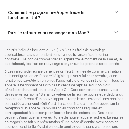
Comment le programme Apple Trade In
fonctionne-t-il ?
Puis-je retourner ou échanger mon Mac ?
Pied
Notes
Les prix indiqués incluent la TVA (17 %) et les frais de recyclage
de
de
applicables, mais s'entendent hors frais de livraison (sauf mention
bas
page
contraire). Le bon de commande fait apparaître le montant de la TVA et, le
de
cas échéant, les frais de recyclage à payer sur les produits sélectionnés.
page
Note
◊ Les valeurs de reprise varient selon l’état, l’année de commercialisation
de
et la configuration de l’appareil éligible que vous faites reprendre, et en
bas
fonction du pays/de la région où l’appareil a été vendu initialement. Tous les
de
appareils ne donnent pas droit à un crédit de reprise. Pour pouvoir
page
bénéficier d’un crédit ou d’une Apple Gift Card contre une reprise, vous
devez avoir au moins 18 ans. La valeur de la reprise pourra être déduite du
montant de l’achat d’un nouvel appareil remplissant les conditions requises
ou ajoutée à une Apple Gift Card. La valeur finale attribuée repose sur la
réception d’un appareil remplissant les conditions requises et
correspondant à la description fournie lors de l’estimation. Des taxes
peuvent s’appliquer à la valeur totale du nouvel appareil acheté. La reprise
en magasin se fait sur présentation d’une pièce d’identité avec photo en
cours de validité (la législation locale peut exiger la consignation de ces