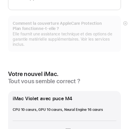
Comment la couverture AppleCare Protection
Af
Plan fonctionne-t-elle ?
pl
Elle fournit une assistance technique et des options de
garantie matérielle supplémentaires. Voir les services
inclus.
Votre nouvel iMac.
Tout vous semble correct ?
iMac Violet avec puce M4
CPU 10 cœurs, GPU 10 cœurs, Neural Engine 16 cœurs