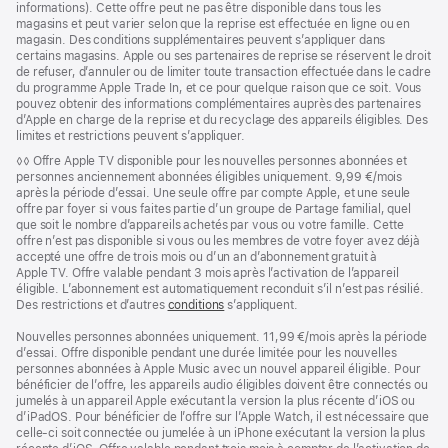
informations). Cette offre peut ne pas être disponible dans tous les
magasins et peut varier selon que la reprise est effectuée en ligne ou en
magasin. Des conditions supplémentaires peuvent s’appliquer dans
certains magasins. Apple ou ses partenaires de reprise se réservent le droit
de refuser, d’annuler ou de limiter toute transaction effectuée dans le cadre
du programme Apple Trade In, et ce pour quelque raison que ce soit. Vous
pouvez obtenir des informations complémentaires auprès des partenaires
d’Apple en charge de la reprise et du recyclage des appareils éligibles. Des
limites et restrictions peuvent s’appliquer.
Note
◊◊ Offre Apple TV disponible pour les nouvelles personnes abonnées et
de
personnes anciennement abonnées éligibles uniquement. 9,99 €/mois
bas
après la période d’essai. Une seule offre par compte Apple, et une seule
de
offre par foyer si vous faites partie d’un groupe de Partage familial, quel
page
que soit le nombre d’appareils achetés par vous ou votre famille. Cette
offre n’est pas disponible si vous ou les membres de votre foyer avez déjà
accepté une offre de trois mois ou d’un an d’abonnement gratuit à
Apple TV. Offre valable pendant 3 mois après l’activation de l’appareil
éligible. L’abonnement est automatiquement reconduit s’il n’est pas résilié.
Des restrictions et d’autres
conditions
s’appliquent.
Nouvelles personnes abonnées uniquement. 11,99 €/mois après la période
d’essai. Offre disponible pendant une durée limitée pour les nouvelles
personnes abonnées à Apple Music avec un nouvel appareil éligible. Pour
bénéficier de l’offre, les appareils audio éligibles doivent être connectés ou
jumelés à un appareil Apple exécutant la version la plus récente d’iOS ou
d’iPadOS. Pour bénéficier de l’offre sur l’Apple Watch, il est nécessaire que
celle-ci soit connectée ou jumelée à un iPhone exécutant la version la plus