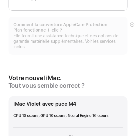
Comment la couverture AppleCare Protection
Af
Plan fonctionne-t-elle ?
pl
Elle fournit une assistance technique et des options de
garantie matérielle supplémentaires. Voir les services
inclus.
Votre nouvel iMac.
Tout vous semble correct ?
iMac Violet avec puce M4
CPU 10 cœurs, GPU 10 cœurs, Neural Engine 16 cœurs