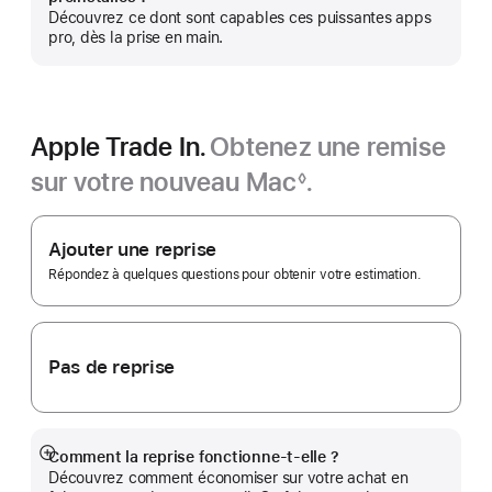
plus
Découvrez ce dont sont capables ces puissantes apps
pro, dès la prise en main.
Apple Trade In.
Obtenez une remise
sur votre nouveau Mac
.
◊
Note
Apple
de
bas
Trade In.
Ajouter une reprise
de
page
Répondez à quelques questions pour obtenir votre estimation.
Pas de reprise
Comment la reprise fonctionne-t-elle ?
Afficher
Découvrez comment économiser sur votre achat en
plus