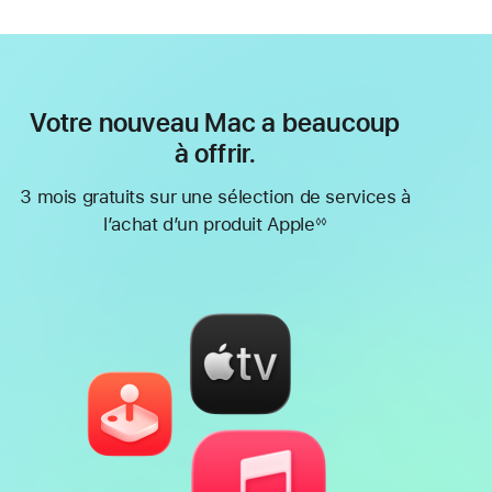
Votre nouveau Mac a beaucoup
à offrir.
3 mois gratuits sur une sélection de services à
l’achat d’un produit Apple
◊◊
Note
de
bas
de
page