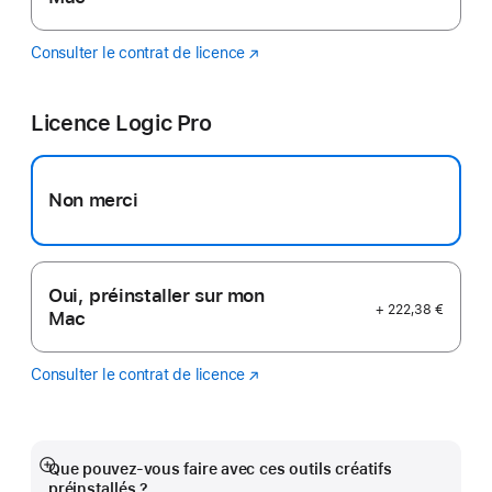
Consulter le contrat de licence
Final
(s’ouvre
Cut
dans
Pro
une
Licence Logic Pro
nouvelle
fenêtre)
Non merci
Oui, préinstaller sur mon
+ 222,38 €
Mac
Consulter le contrat de licence
Logic
(s’ouvre
Pro
dans
une
nouvelle
fenêtre)
Que pouvez-vous faire avec ces outils créatifs
Afficher
préinstallés ?