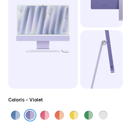
Coloris - Violet
Bleu
Rose
Orange
Jaune
Vert
Argent
Violet