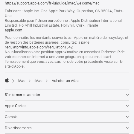
https://support.apple.com/fr-lu/guide/imac/welcome/mac
(s’ouvre
dans
Fabricant : Apple Inc. One Apple Park Way, Cupertino, CA 95014, États-
une
Unis.
nouvelle
Responsable pour l’Union européenne : Apple Distribution International
fenêtre)
Limited, Hollyhill Industrial Estate, Hollyhill, Cork, Irlande
apple.com
(s’ouvre
dans
Pour connaître les montants couverts par Apple en matière de recyclage et
une
de gestion des batteries usagées, consultez la page
nouvelle
regulatoryinfo.apple.com/regulation1542
(s’ouvre
fenêtre)
Nous localisons votre position approximative en associant l’adresse IP de
dans
votre connexion Internet à une zone géographique ou en utilisant
une
l’emplacement que vous avez saisi lors de votre précédente visite sur le
nouvelle
site d’Apple.
fenêtre)
Mac
iMac
Acheter un iMac
Apple
S’informer et acheter
Apple Cartes
Compte
Divertissements