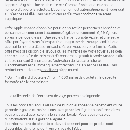
récente d’iOS. Offre valable pendant trois mois à compter de l’activation de
l’appareil éligible. Une seule offre par Compte Apple, quel que soit le
nombre d’appareils achetés. L’abonnement est automatiquement reconduit
s’il n’est pas résilié. Des restrictions et d’autres
conditions
peuvent
s’appliquer.
Offre Apple Arcade disponible pour les nouvelles personnes abonnées et
personnes anciennement abonnées éligibles uniquement. 6,99 €/mois
après la période d’essai. Une seule offre par compte Apple, et une seule
offre par foyer si vous faites partie d’un groupe de Partage familial, quel
que soit le nombre d’appareils achetés par vous ou votre famille. Cette
offre n’est pas disponible si vous ou les membres de votre foyer avez déjà
accepté une offre de trois mois d’abonnement gratuit à Apple Arcade. Offre
valable pendant 3 mois après l’activation de l’appareil éligible.
L’abonnement est automatiquement reconduit s’il n’est pas résilié. Des
restrictions et d’autres
conditions
s’appliquent.
1 Go = 1 milliard d’octets et 1 To = 1 000 milliards d’octets ; la capacité
formatée réelle est moindre.
1. La taille réelle de l’écran est de 23,5 pouces en diagonale.
Tous les produits vendus au sein de l’Union européenne bénéficient d’une
garantie légale d’au moins 2 ans. Des garanties légales supplémentaires
peuvent s’appliquer selon la législation locale. Vous trouverez plus
d’informations sur la garantie légale
ici
.
Les informations de sécurité et d’avertissement pour ce produit sont
disponibles dans le guide Premiers pas de l’iMac :