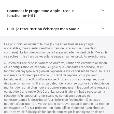
Comment le programme Apple Trade In
fonctionne-t-il ?
Puis-je retourner ou échanger mon Mac ?
Pied
Notes
Les prix indiqués incluent la TVA (17 %) et les frais de recyclage
de
de
applicables, mais s'entendent hors frais de livraison (sauf mention
bas
page
contraire). Le bon de commande fait apparaître le montant de la TVA et, le
de
cas échéant, les frais de recyclage à payer sur les produits sélectionnés.
page
Note
◊ Les valeurs de reprise varient selon l’état, l’année de commercialisation
de
et la configuration de l’appareil éligible que vous faites reprendre, et en
bas
fonction du pays/de la région où l’appareil a été vendu initialement. Tous les
de
appareils ne donnent pas droit à un crédit de reprise. Pour pouvoir
page
bénéficier d’un crédit ou d’une Apple Gift Card contre une reprise, vous
devez avoir au moins 18 ans. La valeur de la reprise pourra être déduite du
montant de l’achat d’un nouvel appareil remplissant les conditions requises
ou ajoutée à une Apple Gift Card. La valeur finale attribuée repose sur la
réception d’un appareil remplissant les conditions requises et
correspondant à la description fournie lors de l’estimation. Des taxes
peuvent s’appliquer à la valeur totale du nouvel appareil acheté. La reprise
en magasin se fait sur présentation d’une pièce d’identité avec photo en
cours de validité (la législation locale peut exiger la consignation de ces