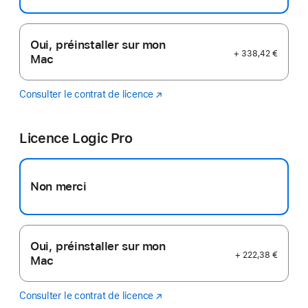
Oui, préinstaller sur mon
+ 338,42 €
Mac
Consulter le contrat de licence
Final
(s’ouvre
Cut
dans
Pro
une
Licence Logic Pro
nouvelle
fenêtre)
Non merci
Oui, préinstaller sur mon
+ 222,38 €
Mac
Consulter le contrat de licence
Logic
(s’ouvre