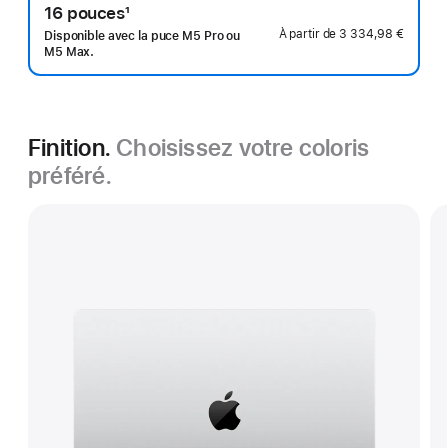
16 pouces
1
page
Note
À partir de
3 334,98 €
Disponible avec la puce M5 Pro ou
de
M5 Max.
bas
de
page
Finition.
Choisissez votre coloris
préféré.