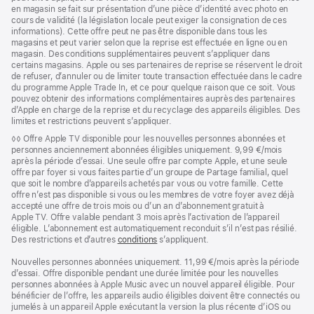
en magasin se fait sur présentation d’une pièce d’identité avec photo en
cours de validité (la législation locale peut exiger la consignation de ces
informations). Cette offre peut ne pas être disponible dans tous les
magasins et peut varier selon que la reprise est effectuée en ligne ou en
magasin. Des conditions supplémentaires peuvent s’appliquer dans
certains magasins. Apple ou ses partenaires de reprise se réservent le droit
de refuser, d’annuler ou de limiter toute transaction effectuée dans le cadre
du programme Apple Trade In, et ce pour quelque raison que ce soit. Vous
pouvez obtenir des informations complémentaires auprès des partenaires
d’Apple en charge de la reprise et du recyclage des appareils éligibles. Des
limites et restrictions peuvent s’appliquer.
Note
◊◊ Offre Apple TV disponible pour les nouvelles personnes abonnées et
de
personnes anciennement abonnées éligibles uniquement. 9,99 €/mois
bas
après la période d’essai. Une seule offre par compte Apple, et une seule
de
offre par foyer si vous faites partie d’un groupe de Partage familial, quel
page
que soit le nombre d’appareils achetés par vous ou votre famille. Cette
offre n’est pas disponible si vous ou les membres de votre foyer avez déjà
accepté une offre de trois mois ou d’un an d’abonnement gratuit à
Apple TV. Offre valable pendant 3 mois après l’activation de l’appareil
éligible. L’abonnement est automatiquement reconduit s’il n’est pas résilié.
Des restrictions et d’autres
conditions
s’appliquent.
Nouvelles personnes abonnées uniquement. 11,99 €/mois après la période
d’essai. Offre disponible pendant une durée limitée pour les nouvelles
personnes abonnées à Apple Music avec un nouvel appareil éligible. Pour
bénéficier de l’offre, les appareils audio éligibles doivent être connectés ou
jumelés à un appareil Apple exécutant la version la plus récente d’iOS ou