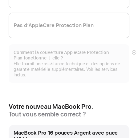
Pas d’AppleCare Protection Plan
Comment la couverture AppleCare Protection
Af
Plan fonctionne-t-elle ?
pl
Elle fournit une assistance technique et des options de
garantie matérielle supplémentaires. Voir les services
inclus.
Votre nouveau MacBook Pro.
Tout vous semble correct ?
MacBook Pro 16 pouces Argent avec puce