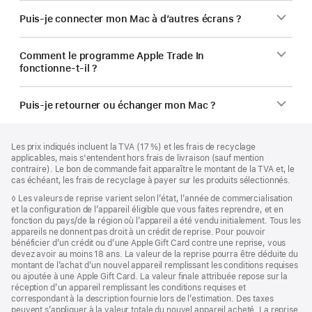
Puis-je connecter mon Mac à d’autres écrans ?
Comment le programme Apple Trade In
fonctionne-t-il ?
Puis-je retourner ou échanger mon Mac ?
Pied
Notes
Les prix indiqués incluent la TVA (17 %) et les frais de recyclage
de
de
applicables, mais s'entendent hors frais de livraison (sauf mention
bas
page
contraire). Le bon de commande fait apparaître le montant de la TVA et, le
de
cas échéant, les frais de recyclage à payer sur les produits sélectionnés.
page
Note
◊ Les valeurs de reprise varient selon l’état, l’année de commercialisation
de
et la configuration de l’appareil éligible que vous faites reprendre, et en
bas
fonction du pays/de la région où l’appareil a été vendu initialement. Tous les
de
appareils ne donnent pas droit à un crédit de reprise. Pour pouvoir
page
bénéficier d’un crédit ou d’une Apple Gift Card contre une reprise, vous
devez avoir au moins 18 ans. La valeur de la reprise pourra être déduite du
montant de l’achat d’un nouvel appareil remplissant les conditions requises
ou ajoutée à une Apple Gift Card. La valeur finale attribuée repose sur la
réception d’un appareil remplissant les conditions requises et
correspondant à la description fournie lors de l’estimation. Des taxes
peuvent s’appliquer à la valeur totale du nouvel appareil acheté. La reprise