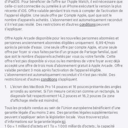
d’iPadOS. Pour bénéficier de l’offre sur l’Apple Watch, il est nécessaire que
celle-ci soit connectée ou jumelée à un iPhone exécutant la version la plus
récente d’iOS. Offre valable pendant trois mois à compter de l’activation de
l’appareil éligible. Une seule offre par Compte Apple, quel que soit le
nombre d’appareils achetés. L’abonnement est automatiquement reconduit
s’il n’est pas résilié. Des restrictions et d’autres
conditions
peuvent
s’appliquer.
Offre Apple Arcade disponible pour les nouvelles personnes abonnées et
personnes anciennement abonnées éligibles uniquement. 6,99 €/mois
après la période d’essai. Une seule offre par compte Apple, et une seule
offre par foyer si vous faites partie d’un groupe de Partage familial, quel
que soit le nombre d’appareils achetés par vous ou votre famille. Cette
offre n’est pas disponible si vous ou les membres de votre foyer avez déjà
accepté une offre de trois mois d’abonnement gratuit à Apple Arcade. Offre
valable pendant 3 mois après l’activation de l’appareil éligible.
L’abonnement est automatiquement reconduit s’il n’est pas résilié. Des
restrictions et d’autres
conditions
s’appliquent.
Note
1.
L’écran des MacBook Pro 14 pouces et 16 pouces présente des angles
de
arrondis au sommet. Si l’on mesure cet écran comme un rectangle, la
bas
diagonale fait respectivement 14,2 pouces et 16,2 pouces (la zone
de
d’affichage réelle est moindre).
page
Tous les produits vendus au sein de l’Union européenne bénéficient d’une
garantie légale d’au moins 2 ans. Des garanties légales supplémentaires
peuvent s’appliquer selon la législation locale. Vous trouverez plus
d’informations sur la garantie légale
ici
.
1 Go = 1 milliard d’octets et 1 To = 1 000 milliards d’octets ; la capacité