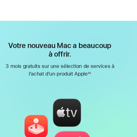
Votre nouveau Mac a beaucoup
à offrir.
3 mois gratuits sur une sélection de services à
l’achat d’un produit Apple
◊◊
Note
de
bas
de
page