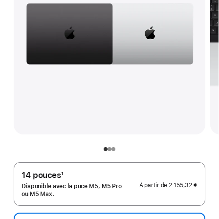
14 pouces
1
Note
À partir de
2 155,32 €
Disponible avec la puce M5, M5 Pro
de
ou M5 Max.
bas
de