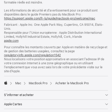
formatée réelle est moindre.
Les informations de sécurité et d’avertissement pour ce produit sont
disponibles dans le guide Premiers pas du MacBook Pro :
https://support.apple.com/fr-lu/guide/macbook-pro/welcome/mac
(s’ouvre
dans
Fabricant : Apple Inc. One Apple Park Way, Cupertino, CA 95014, États-
une
Unis.
nouvelle
Responsable pour l’Union européenne : Apple Distribution International
fenêtre)
Limited, Hollyhill Industrial Estate, Hollyhill, Cork, Irlande
apple.com
(s’ouvre
dans
Pour connaître les montants couverts par Apple en matière de recyclage et
une
de gestion des batteries usagées, consultez la page
nouvelle
regulatoryinfo.apple.com/regulation1542
(s’ouvre
fenêtre)
Nous localisons votre position approximative en associant l’adresse IP de
dans
votre connexion Internet à une zone géographique ou en utilisant
une
l’emplacement que vous avez saisi lors de votre précédente visite sur le
nouvelle
site d’Apple.
fenêtre)
Mac
MacBook Pro
Acheter le MacBook Pro
Apple
S’informer et acheter
Apple Cartes