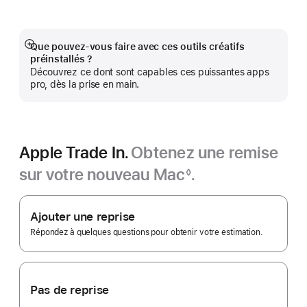
Pro
dans
une
nouvelle
fenêtre)
Que pouvez-vous faire avec ces outils créatifs
Afficher
préinstallés ?
plus
Découvrez ce dont sont capables ces puissantes apps
pro, dès la prise en main.
Apple Trade In.
Obtenez une remise
sur votre nouveau Mac
.
◊
Note
Apple
de
bas
Trade In.
Ajouter une reprise
de
page
Répondez à quelques questions pour obtenir votre estimation.
Pas de reprise