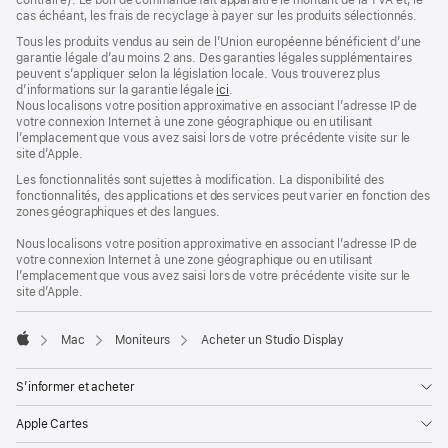
page
contraire). Le bon de commande fait apparaître le montant de la TVA et, le
de
cas échéant, les frais de recyclage à payer sur les produits sélectionnés.
page
Tous les produits vendus au sein de l’Union européenne bénéficient d’une
garantie légale d’au moins 2 ans. Des garanties légales supplémentaires
peuvent s’appliquer selon la législation locale. Vous trouverez plus
d’informations sur la garantie légale
ici
.
Nous localisons votre position approximative en associant l’adresse IP de
votre connexion Internet à une zone géographique ou en utilisant
l’emplacement que vous avez saisi lors de votre précédente visite sur le
site d’Apple.
Les fonctionnalités sont sujettes à modification. La disponibilité des
fonctionnalités, des applications et des services peut varier en fonction des
zones géographiques et des langues.
Nous localisons votre position approximative en associant l’adresse IP de
votre connexion Internet à une zone géographique ou en utilisant
l’emplacement que vous avez saisi lors de votre précédente visite sur le
site d’Apple.
Mac
Moniteurs
Acheter un Studio Display
Apple
S’informer et acheter
Apple Cartes