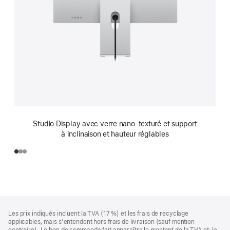
Studio Display avec verre nano-texturé et support
à inclinaison et hauteur réglables
Pied
Notes
Les prix indiqués incluent la TVA (17 %) et les frais de recyclage
de
de
applicables, mais s'entendent hors frais de livraison (sauf mention
bas