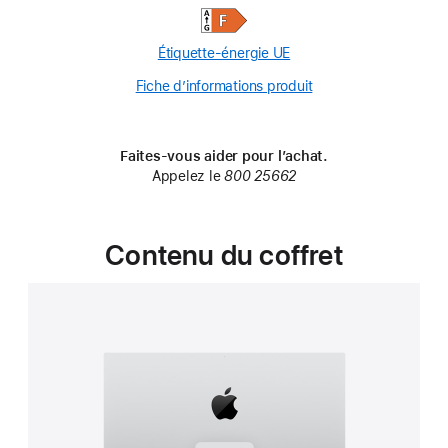
Étiquette-énergie UE
Fiche d’informations produit
(Opens
in
a
new
Faites-vous aider pour l’achat.
window)
Appelez le
800 25662
Contenu du coffret