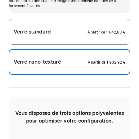
tout en offrant une qualité d’image exceptionnelle dans les lieux
fortement éclairés.
Verre standard
À partir de
1 642,83 €
Verre nano-texturé
À partir de
1 932,92 €
Vous disposez de trois options polyvalentes
Le
pour optimiser votre configuration.