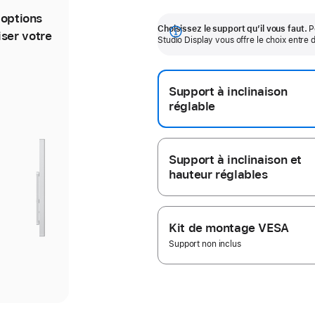
 options
Le support intégré offre un angle
L
Choisissez le support qu’il vous faut.
P
ser votre
d’inclinaison de 30°.
Afficher
Studio Display vous offre le choix entre 
a
plus
Support à inclinaison
réglable
ge
ge
édente
ante
Support à inclinaison et
hauteur réglables
Kit de montage VESA
rie
rie
Support non inclus
ort
ort