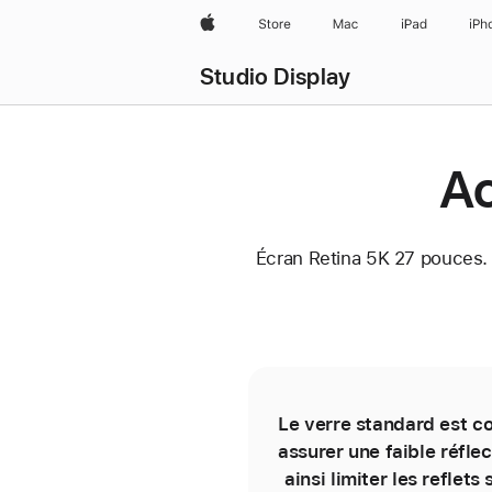
Apple
Store
Mac
iPad
iPh
Studio Display
Ac
Écran Retina 5K 27 pouces. 
Le verre standard est c
assurer une faible réfle
ainsi limiter les reflets 