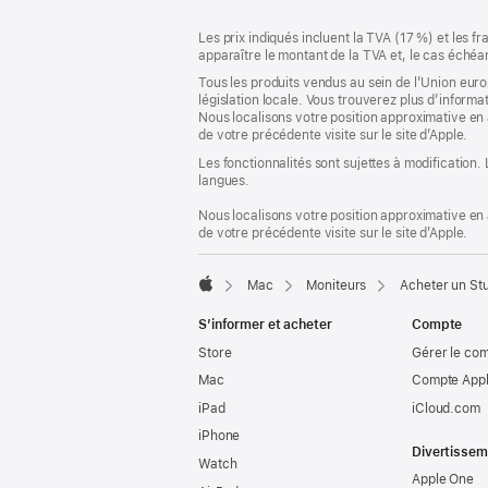
Pied
Notes
Les prix indiqués incluent la TVA (17 %) et les f
de
de
apparaître le montant de la TVA et, le cas échéan
bas
page
Tous les produits vendus au sein de l’Union eur
de
législation locale. Vous trouverez plus d’informa
page
Nous localisons votre position approximative en 
de votre précédente visite sur le site d’Apple.
Les fonctionnalités sont sujettes à modification.
langues.
Nous localisons votre position approximative en 
de votre précédente visite sur le site d’Apple.
Mac
Moniteurs
Acheter un Stu
Apple
S’informer et acheter
Compte
Store
Gérer le co
Mac
Compte Appl
iPad
iCloud.com
iPhone
Divertissem
Watch
Apple One