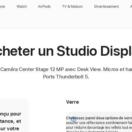
one
Watch
AirPods
TV & Maison
Divertissements
heter un Studio Disp
Caméra Center Stage 12 MP avec Desk View. Micros et haut
Ports Thunderbolt 5.
Verre
onçu pour
Le verre nano-texturé réduit encore
Choisissez parmi deux options de verre 
ctance, et
la réflectance pour une qualité
Afficher
assurer une réflectance extrêmement fai
sur votre
d’image exceptionnelle, même dans
pour réduire davantage les reflets tout e
plus