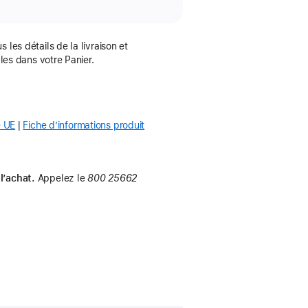
 les détails de la livraison et
cles dans votre Panier.
e UE
Fiche d’informations produit
(Opens
in
a
new
l’achat.
Appelez le
800 25662
window)