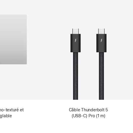
no‑texturé et
Câble Thunderbolt 5
églable
(USB‑C) Pro (1 m)