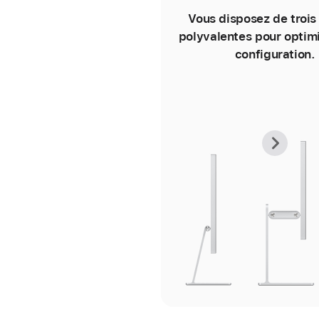
Vous disposez de trois
polyvalentes pour optimi
configuration.
Ima
Ima
préc
suiv
de
de
la
la
gale
gale
-
-
Supp
Supp