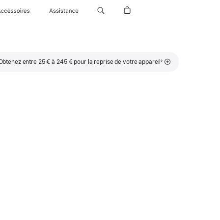
Accessoires
Assistance
Note
Obtenez entre 25 € à 245 € pour la reprise de votre appareil
◊
de
bas
de
page