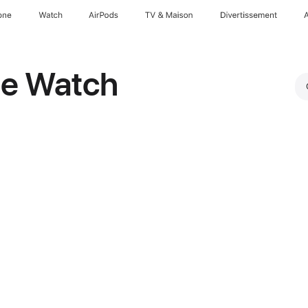
one
Watch
AirPods
TV & Maison
Divertissements
le Watch