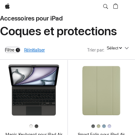
Apple
Accessoires pour iPad
Coques et protections
Trier par
Filtre
Réinitialiser
Trier par
:
1
filters active
Magic Keyboard pour iPad Air
Smart Folio pour iPad Air