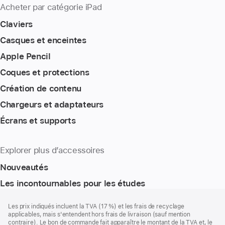
Acheter par catégorie iPad
Claviers
Casques et enceintes
Apple Pencil
Coques et protections
Création de contenu
Chargeurs et adaptateurs
Écrans et supports
Explorer plus d’accessoires
Nouveautés
Les incontournables pour les études
Pied
Notes
Les prix indiqués incluent la TVA (17 %) et les frais de recyclage
de
de
applicables, mais s'entendent hors frais de livraison (sauf mention
bas
page
contraire). Le bon de commande fait apparaître le montant de la TVA et, le