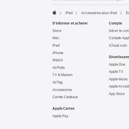
page
iPad
Accessoires pour iPad
É
Apple
S’informer et acheter
Compte
Store
Gérer le co
Mac
Compte Appl
iPad
iCloud.com
iPhone
Divertissem
Watch
Apple One
AirPods
Apple TV
TV & Maison
Apple Music
AirTag
Apple Arcad
Accessoires
App Store
Cartes Cadeaux
Apple Cartes
Apple Pay