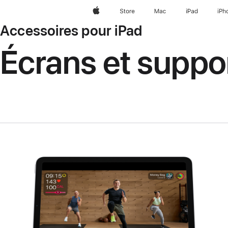
Apple
Store
Mac
iPad
iPh
Accessoires pour iPad
Écrans et suppo
Précédent
Image