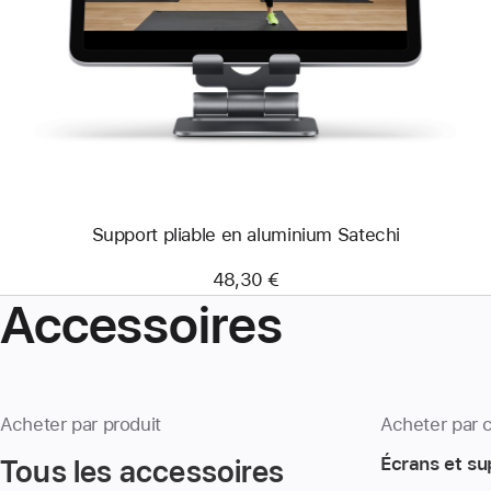
-
Support
pliable
en
aluminium
Satechi
Support pliable en aluminium Satechi
48,30 €
Accessoires
Acheter par produit
Acheter par 
Tous les accessoires
Écrans et su