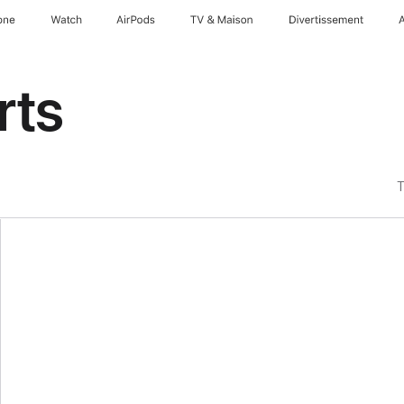
one
Watch
AirPods
TV & Maison
Divertissements
rts
T