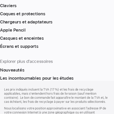
Claviers
Coques et protections
Chargeurs et adaptateurs
Apple Pencil
Casques et enceintes
Écrans et supports
Explorer plus d’accessoires
Nouveautés
Les incontournables pour les études
Pied
Notes
Les prix indiqués incluent la TVA (17 %) et les frais de recyclage
de
de
applicables, mais s'entendent hors frais de livraison (sauf mention
bas
page
contraire). Le bon de commande fait apparaître le montant de la TVA et, le
de
cas échéant, les frais de recyclage à payer sur les produits sélectionnés.
page
Nous localisons votre position approximative en associant l’adresse IP de
votre connexion Internet à une zone géographique ou en utilisant