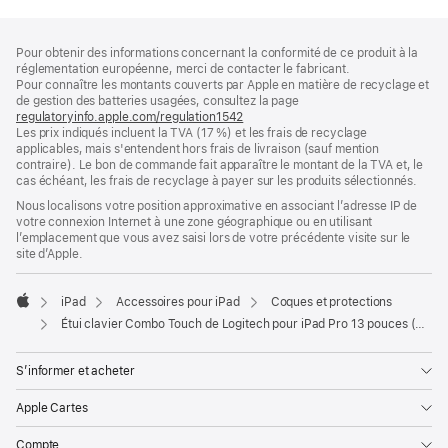
Pied
Notes
Pour obtenir des informations concernant la conformité de ce produit à la
de
de
réglementation européenne, merci de contacter le fabricant.
bas
page
Pour connaître les montants couverts par Apple en matière de recyclage et
de
de gestion des batteries usagées, consultez la page
page
regulatoryinfo.apple.com/regulation1542
(s’ouvre
Les prix indiqués incluent la TVA (17 %) et les frais de recyclage
dans
applicables, mais s'entendent hors frais de livraison (sauf mention
une
contraire). Le bon de commande fait apparaître le montant de la TVA et, le
nouvelle
cas échéant, les frais de recyclage à payer sur les produits sélectionnés.
fenêtre)
Nous localisons votre position approximative en associant l’adresse IP de
votre connexion Internet à une zone géographique ou en utilisant
l’emplacement que vous avez saisi lors de votre précédente visite sur le
site d’Apple.
iPad
Accessoires pour iPad
Coques et protections
Apple
Étui clavier Combo Touch de Logitech pour iPad Pro 13 pouces (M5)
S’informer et acheter
Apple Cartes
Compte