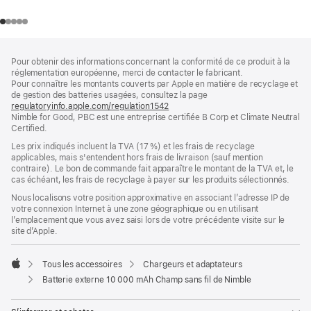
Pied
Notes
Pour obtenir des informations concernant la conformité de ce produit à la
de
de
réglementation européenne, merci de contacter le fabricant.
bas
page
Pour connaître les montants couverts par Apple en matière de recyclage et
de
de gestion des batteries usagées, consultez la page
page
regulatoryinfo.apple.com/regulation1542
(s’ouvre
Nimble for Good, PBC est une entreprise certifiée B Corp et Climate Neutral
dans
Certified.
une
nouvelle
Les prix indiqués incluent la TVA (17 %) et les frais de recyclage
fenêtre)
applicables, mais s'entendent hors frais de livraison (sauf mention
contraire). Le bon de commande fait apparaître le montant de la TVA et, le
cas échéant, les frais de recyclage à payer sur les produits sélectionnés.
Nous localisons votre position approximative en associant l’adresse IP de
votre connexion Internet à une zone géographique ou en utilisant
l’emplacement que vous avez saisi lors de votre précédente visite sur le
site d’Apple.
Tous les accessoires
Chargeurs et adaptateurs
Apple
Batterie externe 10 000 mAh Champ sans fil de Nimble