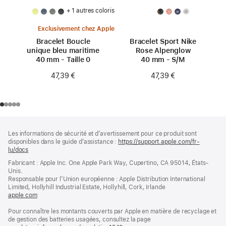
+ 1 autres coloris
Exclusivement chez Apple
Bracelet Boucle
Bracelet Sport Nike
unique bleu maritime
Rose Alpenglow
40 mm - Taille 0
40 mm - S/M
47,39 €
47,39 €
Pied
Notes
Les informations de sécurité et d’avertissement pour ce produit sont
de
de
disponibles dans le guide d’assistance :
https://support.apple.com/fr-
bas
page
lu/docs
(s’ouvre
de
dans
Fabricant : Apple Inc. One Apple Park Way, Cupertino, CA 95014, États-
page
une
Unis.
nouvelle
Responsable pour l’Union européenne : Apple Distribution International
fenêtre)
Limited, Hollyhill Industrial Estate, Hollyhill, Cork, Irlande
apple.com
(s’ouvre
dans
Pour connaître les montants couverts par Apple en matière de recyclage et
une
de gestion des batteries usagées, consultez la page
nouvelle