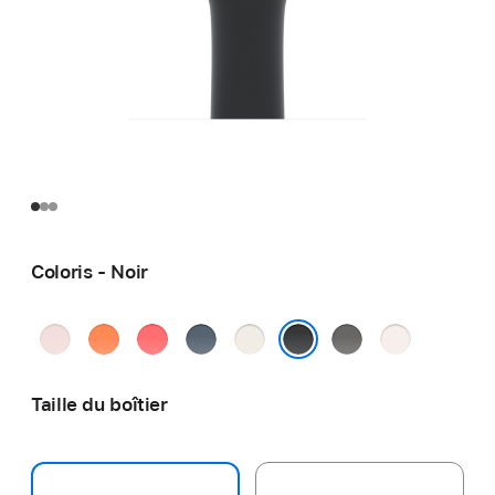
Coloris - Noir
Rose
Clémentine
Rose
Bleu
Lumière stellaire
Gris
Rose
pastel
goyave
maritime
minéral
tendre
Noir
Taille du boîtier