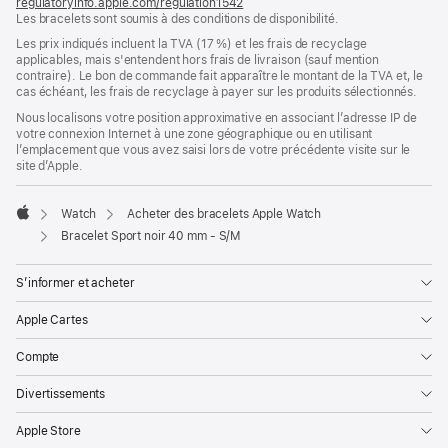
regulatoryinfo.apple.com/regulation1542
fenêtre)
(s’ouvre
Les bracelets sont soumis à des conditions de disponibilité.
dans
une
Les prix indiqués incluent la TVA (17 %) et les frais de recyclage
nouvelle
applicables, mais s'entendent hors frais de livraison (sauf mention
fenêtre)
contraire). Le bon de commande fait apparaître le montant de la TVA et, le
cas échéant, les frais de recyclage à payer sur les produits sélectionnés.
Nous localisons votre position approximative en associant l’adresse IP de
votre connexion Internet à une zone géographique ou en utilisant
l’emplacement que vous avez saisi lors de votre précédente visite sur le
site d’Apple.
Watch
Acheter des bracelets Apple Watch
Apple
Bracelet Sport noir 40 mm - S/M
S’informer et acheter
Apple Cartes
Compte
Divertissements
Apple Store