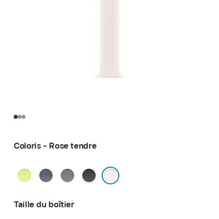
Coloris - Rose tendre
Jaune
Bleu
Gris
Noir
fluo
maritime
vert
Rose tendre
Taille du boîtier