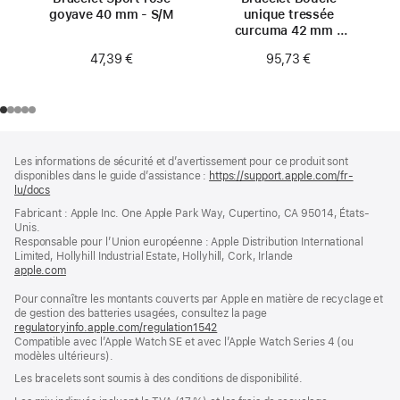
goyave 40 mm - S/M
unique tressée
curcuma 42 mm -
Taille 0
47,39 €
95,73 €
Pied
Notes
Les informations de sécurité et d’avertissement pour ce produit sont
de
de
disponibles dans le guide d’assistance :
https://support.apple.com/fr-
bas
page
lu/docs
(s’ouvre
de
dans
Fabricant : Apple Inc. One Apple Park Way, Cupertino, CA 95014, États-
page
une
Unis.
nouvelle
Responsable pour l’Union européenne : Apple Distribution International
fenêtre)
Limited, Hollyhill Industrial Estate, Hollyhill, Cork, Irlande
apple.com
(s’ouvre
dans
Pour connaître les montants couverts par Apple en matière de recyclage et
une
de gestion des batteries usagées, consultez la page
nouvelle
regulatoryinfo.apple.com/regulation1542
fenêtre)
(s’ouvre
Compatible avec l’Apple Watch SE et avec l’Apple Watch Series 4 (ou
dans
modèles ultérieurs).
une
nouvelle
Les bracelets sont soumis à des conditions de disponibilité.
fenêtre)