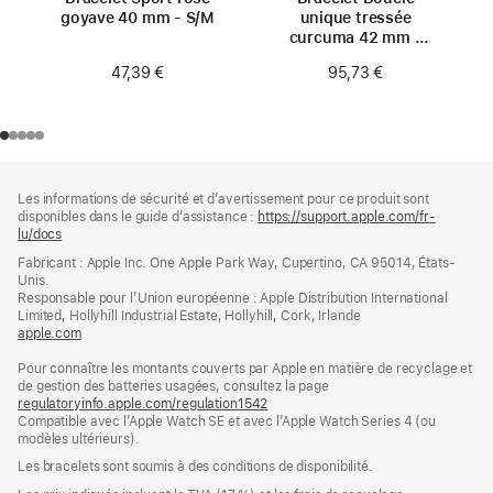
goyave 40 mm - S/M
unique tressée
curcuma 42 mm -
Taille 0
47,39 €
95,73 €
Pied
Notes
Les informations de sécurité et d’avertissement pour ce produit sont
de
de
disponibles dans le guide d’assistance :
https://support.apple.com/fr-
bas
page
lu/docs
(s’ouvre
de
dans
Fabricant : Apple Inc. One Apple Park Way, Cupertino, CA 95014, États-
page
une
Unis.
nouvelle
Responsable pour l’Union européenne : Apple Distribution International
fenêtre)
Limited, Hollyhill Industrial Estate, Hollyhill, Cork, Irlande
apple.com
(s’ouvre
dans
Pour connaître les montants couverts par Apple en matière de recyclage et
une
de gestion des batteries usagées, consultez la page
nouvelle
regulatoryinfo.apple.com/regulation1542
fenêtre)
(s’ouvre
Compatible avec l’Apple Watch SE et avec l’Apple Watch Series 4 (ou
dans
modèles ultérieurs).
une
nouvelle
Les bracelets sont soumis à des conditions de disponibilité.
fenêtre)