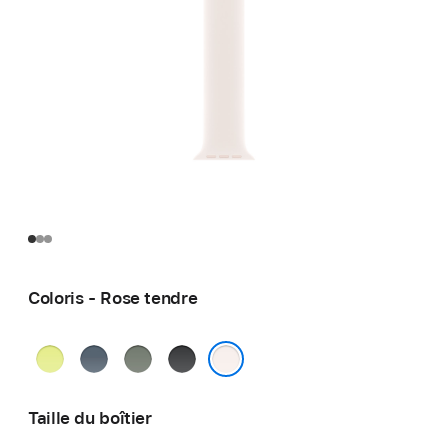
Coloris - Rose tendre
Jaune
Bleu
Gris
Noir
fluo
maritime
vert
Rose tendre
Taille du boîtier